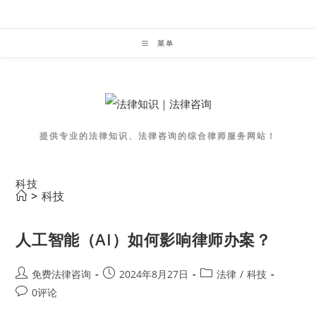
Skip
to
菜单
content
提供专业的法律知识、法律咨询的综合律师服务网站！
科技
>
科技
人工智能（AI）如何影响律师办案？
Post
Post
Post
免费法律咨询
2024年8月27日
法律
/
科技
author:
published:
category:
Post
0评论
comments: