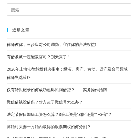
何
影
Pre
响
律
Es
师
办
to
案？
近期文章
clo
the
律师教你，三步应对公司调岗，守住你的合法权益!
sea
有借条就一定能赢官司？别天真了！
pan
2026年上海法律纠纷解决指南：经济、房产、劳动、遗产及合同领域
律师甄选策略
仅有转账记录如何成功起诉民间借贷？——实务操作指南
微信借钱没借条？对方改了微信号怎么办？
法定节假日加班工资怎么算？3倍工资是“3倍”还是“1+3倍”？
离婚时夫妻一方婚内取得的股票期权如何分割？