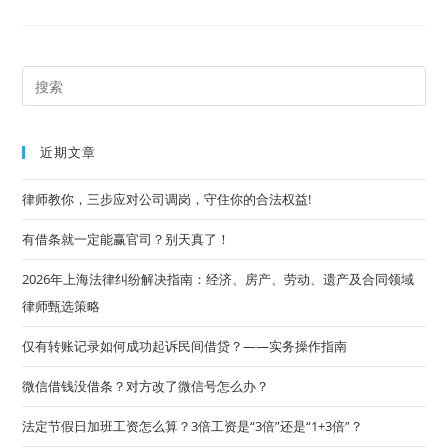
法
院：
交
通
事
故
Pre
纠
纷
Es
案
件
to
司
近期文章
法
clo
观
点
the
律师教你，三步应对公司调岗，守住你的合法权益!
汇
编
sea
27
有借条就一定能赢官司？别天真了！
则
pan
2026年上海法律纠纷解决指南：经济、房产、劳动、遗产及合同领域
律师甄选策略
仅有转账记录如何成功起诉民间借贷？——实务操作指南
微信借钱没借条？对方改了微信号怎么办？
法定节假日加班工资怎么算？3倍工资是“3倍”还是“1+3倍”？