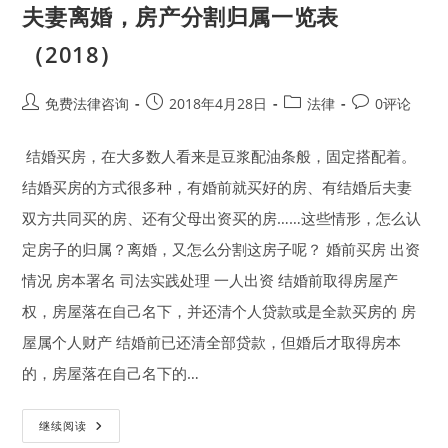
夫妻离婚，房产分割归属一览表
（2018）
Post
Post
Post
Post
免费法律咨询
2018年4月28日
法律
0评论
author:
published:
category:
comments:
结婚买房，在大多数人看来是豆浆配油条般，固定搭配着。
结婚买房的方式很多种，有婚前就买好的房、有结婚后夫妻
双方共同买的房、还有父母出资买的房……这些情形，怎么认
定房子的归属？离婚，又怎么分割这房子呢？ 婚前买房 出资
情况 房本署名 司法实践处理 一人出资 结婚前取得房屋产
权，房屋落在自己名下，并还清个人贷款或是全款买房的 房
屋属个人财产 结婚前已还清全部贷款，但婚后才取得房本
的，房屋落在自己名下的…
夫
继续阅读
妻