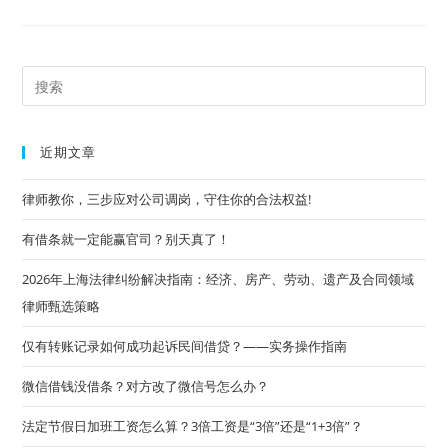
离
婚，
房
产
分
割
Pre
归
属
Es
一
览
to
表
近期文章
（2018）
clo
the
律师教你，三步应对公司调岗，守住你的合法权益!
sea
有借条就一定能赢官司？别天真了！
pan
2026年上海法律纠纷解决指南：经济、房产、劳动、遗产及合同领域
律师甄选策略
仅有转账记录如何成功起诉民间借贷？——实务操作指南
微信借钱没借条？对方改了微信号怎么办？
法定节假日加班工资怎么算？3倍工资是“3倍”还是“1+3倍”？