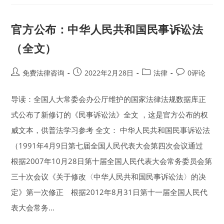
故
人
身
损
官方公布：中华人民共和国民事诉讼法
害
赔
偿
（全文）
的
项
目
Post
Post
Post
Post
免费法律咨询
2022年2月28日
法律
0评论
author:
published:
category:
comments:
导读：全国人大常委会办公厅维护的国家法律法规数据库正
式公布了新修订的《民事诉讼法》全文 ，这是官方公布的权
威文本，供普法学习参考 全文： 中华人民共和国民事诉讼法
（1991年4月9日第七届全国人民代表大会第四次会议通过
根据2007年10月28日第十届全国人民代表大会常务委员会第
三十次会议《关于修改〈中华人民共和国民事诉讼法〉的决
定》第一次修正 根据2012年8月31日第十一届全国人民代
表大会常务…