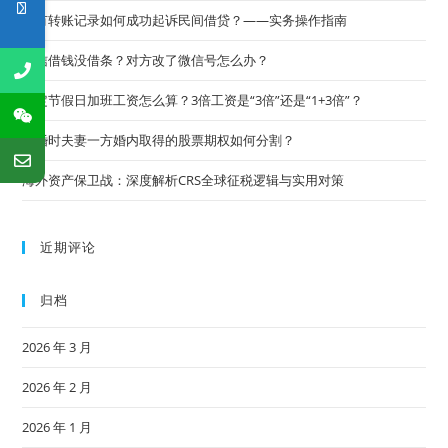
仅有转账记录如何成功起诉民间借贷？——实务操作指南
微信借钱没借条？对方改了微信号怎么办？
法定节假日加班工资怎么算？3倍工资是“3倍”还是“1+3倍”？
离婚时夫妻一方婚内取得的股票期权如何分割？
海外资产保卫战：深度解析CRS全球征税逻辑与实用对策
近期评论
归档
2026 年 3 月
2026 年 2 月
2026 年 1 月