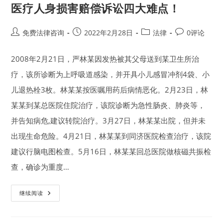
医疗人身损害赔偿诉讼四大难点！
Post
Post
Post
Post
免费法律咨询
2022年2月28日
法律
0评论
author:
published:
category:
comments:
2008年2月21日，严林某因发热被其父母送到某卫生所治
疗，该所诊断为上呼吸道感染，并开具小儿感冒冲剂4袋、小
儿退热栓3枚。林某某按医嘱用药后病情恶化。2月23日，林
某某到某总医院住院治疗，该院诊断为急性肠炎、肺炎等，
并告知病危,建议转院治疗。3月27日，林某某出院，但并未
出现生命危险。4月21日，林某某到同济医院检查治疗，该院
建议行脑电图检查。5月16日，林某某回总医院做核磁共振检
查，确诊为重度…
医
继续阅读
疗
人
身
损