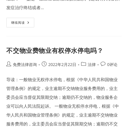
发症治疗终结或者…
交
继续阅读
通
事
故
后
如
何
不交物业费物业有权停水停电吗？
做
伤
残
鉴
Post
Post
Post
Post
免费法律咨询
2022年2月22日
法律
0评论
定
author:
published:
category:
comments:
｜
一
至
导读：一般物业无权停水停电，根据《中华人民共和国物业
十
级
管理条例》的规定，业主逾期不交纳物业服务费用的，业主
伤
残
委员会应当督促其限期交纳；逾期仍不交纳的，物业服务企
程
度
业可以向人民法院起诉。 一般物业无权停水停电，根据《中
等
级
划
华人民共和国物业管理条例》的规定，业主逾期不交纳物业
分
标
服务费用的，业主委员会应当督促其限期交纳；逾期仍不交
准