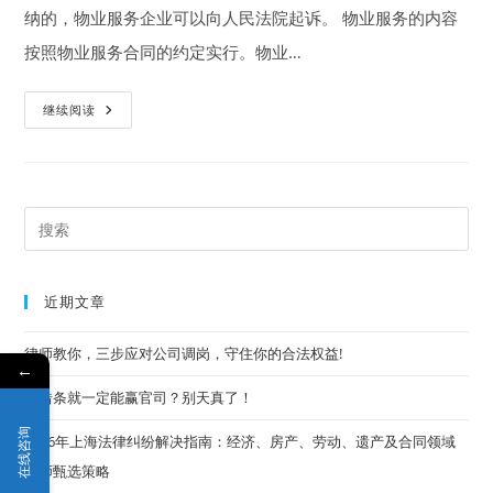
纳的，物业服务企业可以向人民法院起诉。 物业服务的内容
按照物业服务合同的约定实行。物业…
不
继续阅读
交
物
业
费
物
业
有
Pre
权
停
Es
水
停
to
电
近期文章
吗？
clo
the
律师教你，三步应对公司调岗，守住你的合法权益!
←
sea
有借条就一定能赢官司？别天真了！
pan
在线咨询
2026年上海法律纠纷解决指南：经济、房产、劳动、遗产及合同领域
律师甄选策略