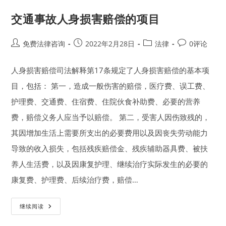
害
赔
交通事故人身损害赔偿的项目
偿
诉
讼
四
Post
Post
Post
Post
免费法律咨询
2022年2月28日
法律
0评论
大
author:
published:
category:
comments:
难
点！
人身损害赔偿司法解释第17条规定了人身损害赔偿的基本项
目，包括： 第一，造成一般伤害的赔偿，医疗费、误工费、
护理费、交通费、住宿费、住院伙食补助费、必要的营养
费，赔偿义务人应当予以赔偿。 第二，受害人因伤致残的，
其因增加生活上需要所支出的必要费用以及因丧失劳动能力
导致的收入损失，包括残疾赔偿金、残疾辅助器具费、被扶
养人生活费，以及因康复护理、继续治疗实际发生的必要的
康复费、护理费、后续治疗费，赔偿…
交
继续阅读
通
事