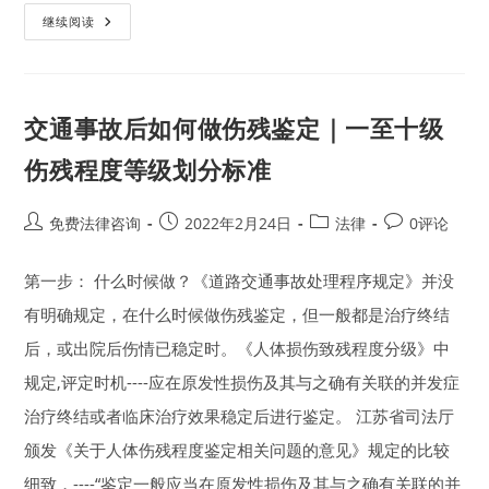
官
继续阅读
方
公
布：
中
华
人
交通事故后如何做伤残鉴定｜一至十级
民
共
和
伤残程度等级划分标准
国
民
事
诉
Post
Post
Post
Post
免费法律咨询
2022年2月24日
法律
0评论
讼
author:
published:
category:
comments:
法
（全
第一步： 什么时候做？《道路交通事故处理程序规定》并没
文）
有明确规定，在什么时候做伤残鉴定，但一般都是治疗终结
后，或出院后伤情已稳定时。《人体损伤致残程度分级》中
规定,评定时机----应在原发性损伤及其与之确有关联的并发症
治疗终结或者临床治疗效果稳定后进行鉴定。 江苏省司法厅
颁发《关于人体伤残程度鉴定相关问题的意见》规定的比较
细致，----“鉴定一般应当在原发性损伤及其与之确有关联的并