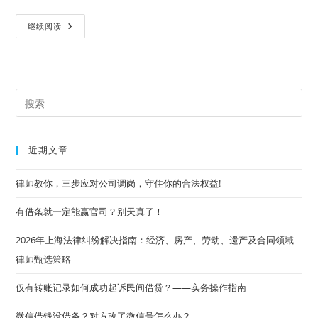
“债
继续阅读
权
转
让”
只
登
记
未
Pre
通
知，
Es
保
理
to
商
近期文章
能
clo
否
行
the
律师教你，三步应对公司调岗，守住你的合法权益!
使
债
sea
权？
有借条就一定能赢官司？别天真了！
pan
2026年上海法律纠纷解决指南：经济、房产、劳动、遗产及合同领域
律师甄选策略
仅有转账记录如何成功起诉民间借贷？——实务操作指南
微信借钱没借条？对方改了微信号怎么办？