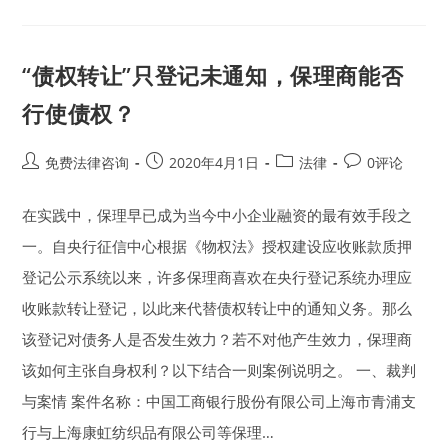
纠
纷
中
经
济
“债权转让”只登记未通知，保理商能否
补
偿
金
行使债权？
是
依
据
实
Post
Post
Post
Post
免费法律咨询
2020年4月1日
法律
0评论
发
author:
published:
category:
comments:
工
资
在实践中，保理早已成为当今中小企业融资的最有效手段之
还
是
应
一。自央行征信中心根据《物权法》授权建设应收账款质押
发
工
登记公示系统以来，许多保理商喜欢在央行登记系统办理应
资？
收账款转让登记，以此来代替债权转让中的通知义务。那么
该登记对债务人是否发生效力？若不对他产生效力，保理商
该如何主张自身权利？以下结合一则案例说明之。 一、裁判
与案情 案件名称：中国工商银行股份有限公司上海市青浦支
行与上海康虹纺织品有限公司等保理…