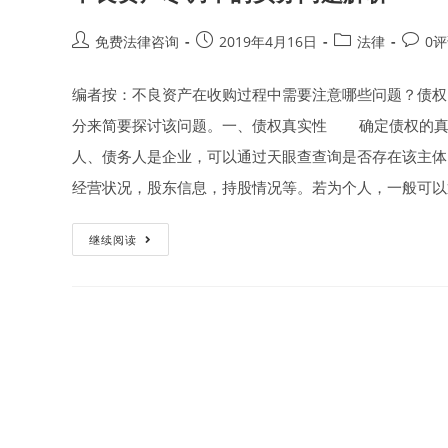
Post
Post
Post
Post
免费法律咨询
2019年4月16日
法律
0
author:
published:
category:
comme
编者按：不良资产在收购过程中需要注意哪些问题？债权
分来简要探讨该问题。一、债权真实性 确定债权的真
人、债务人是企业，可以通过天眼查查询是否存在该主体
经营状况，股东信息，持股情况等。若为个人，一般可以
不
继续阅读
良
资
产
尽
调
中
的
实
务
问
题
解
析