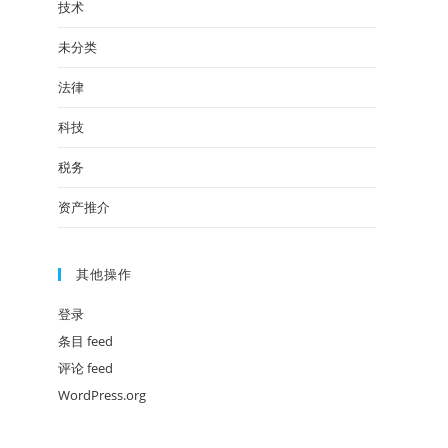
技术
未分类
法律
科技
税务
资产推介
其他操作
登录
条目 feed
评论 feed
WordPress.org