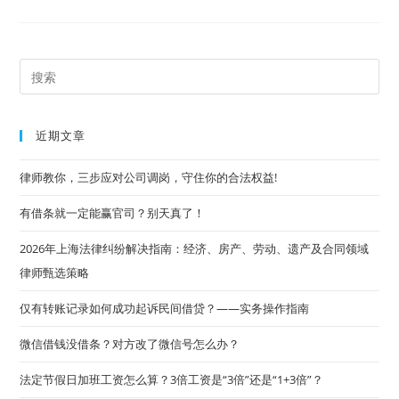
最
高
法
院
发
布
Pre
《关
于
Es
依
法
to
妥
近期文章
善
clo
审
理
the
律师教你，三步应对公司调岗，守住你的合法权益!
高
空
sea
抛
有借条就一定能赢官司？别天真了！
物、
pan
坠
物
2026年上海法律纠纷解决指南：经济、房产、劳动、遗产及合同领域
案
件
律师甄选策略
的
意
见》
仅有转账记录如何成功起诉民间借贷？——实务操作指南
微信借钱没借条？对方改了微信号怎么办？
法定节假日加班工资怎么算？3倍工资是“3倍”还是“1+3倍”？