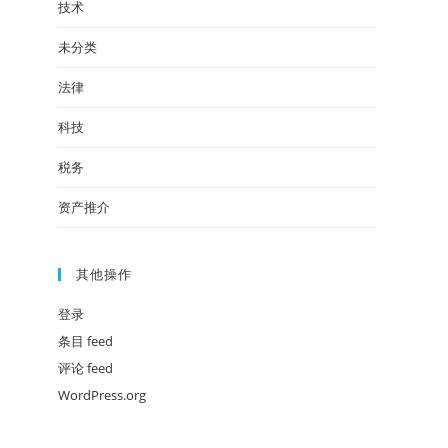
技术
未分类
法律
科技
税务
资产推介
其他操作
登录
条目 feed
评论 feed
WordPress.org