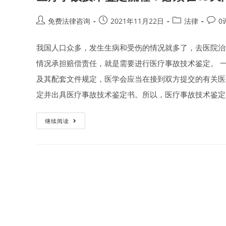
Post
Post
Post
Post
免费法律咨询
2021年11月22日
法律
0
author:
published:
category:
comm
我国人口众多，发生生病和受伤的情况就多了，去医院治
情况承担赔偿责任，就是需要进行医疗事故技术鉴定。 一
及其配套文件规定，医学会应当在接到双方提交的有关医
定并出具医疗事故技术鉴定书。所以，医疗事故技术鉴定必
医
继续阅读
疗
事
故
技
术
鉴
定
流
程？
必
须
在
45
天