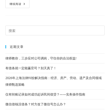
2026
继续阅读
年
上
海
法
律
纠
纷
Pre
解
决
Es
指
南：
to
经
近期文章
济、
clo
房
产、
the
律师教你，三步应对公司调岗，守住你的合法权益!
劳
动、
sea
遗
有借条就一定能赢官司？别天真了！
产
pan
及
合
2026年上海法律纠纷解决指南：经济、房产、劳动、遗产及合同领域
同
领
律师甄选策略
域
律
师
仅有转账记录如何成功起诉民间借贷？——实务操作指南
甄
选
策
微信借钱没借条？对方改了微信号怎么办？
略