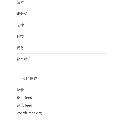
技术
未分类
法律
科技
税务
资产推介
其他操作
登录
条目 feed
评论 feed
WordPress.org