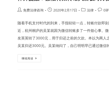
Post
Post
Post
Post
免费法律咨询
2020年2月17日
法律
0
author:
published:
category:
comme
随着手机支付时代的到来，手指轻轻一点，转账付款即刻
近，杭州桐庐的吴某就因为微信转账多了一件烦心事。微
友英英转了3000元，用于归还之前的欠款。本以为两人
吴某归还3000元。吴某纳闷了，自己明明早已通过微信
律
继续阅读
师
提
醒：
微
信
转
账
转
错
人
后
被
对
方