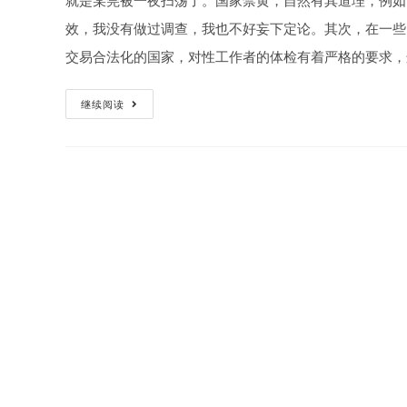
就是某莞被一夜扫荡了。国家禁黄，自然有其道理，例如
效，我没有做过调查，我也不好妄下定论。其次，在一些
交易合法化的国家，对性工作者的体检有着严格的要求，
性
继续阅读
服
务
工
作
者
明
知
自
己
患
有
性
病
坚
持
“服
务”，
这
行
为
犯
罪
吗?