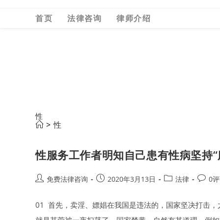
Skip
首页
法律咨询
律师介绍
to
content
性
>
性
性服务工作者明知自己患有性病坚持“
Post
Post
Post
Post
免费法律咨询
2020年3月13日
法律
0
author:
published:
category:
comme
01 首先，卖淫、嫖娼在我国是违法的，国家坚决打击