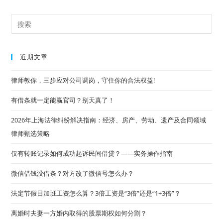
产
品
发
Pre
展
前
Es
景
和
to
风
近期文章
险
clo
提
示
the
律师教你，三步应对公司调岗，守住你的合法权益!
sea
有借条就一定能赢官司？别天真了！
pan
2026年上海法律纠纷解决指南：经济、房产、劳动、遗产及合同领域
律师甄选策略
仅有转账记录如何成功起诉民间借贷？——实务操作指南
微信借钱没借条？对方改了微信号怎么办？
法定节假日加班工资怎么算？3倍工资是“3倍”还是“1+3倍”？
离婚时夫妻一方婚内取得的股票期权如何分割？