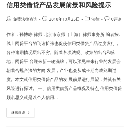
信用类借贷产品发展前景和风险提示
Post
Post
Post
Post
免费法律咨询
2018年10月25日
法律
0评论
author:
published:
category:
comments:
作者：孙博峥 律师 北京市京师（上海）律师事务所 编者按:
线上网贷平台的飞速扩张也促使信用类借贷产品过度发行，
各种逾期情况层出不穷。随着各项法规、政策的出台和落
地，网贷平 台迎来新一轮洗牌，可以预见未来行业的发展会
朝着合规合法的方向 发展，产业也会从成长期向成熟期过
度。本文就信用类借贷产品的发 展前景进行展望，并就有关
风险进行探讨。 一、信用类借贷产品概况及特点 信用类借贷
顾名思义就是以个人信用…
信
继续阅读
用
类
借
贷