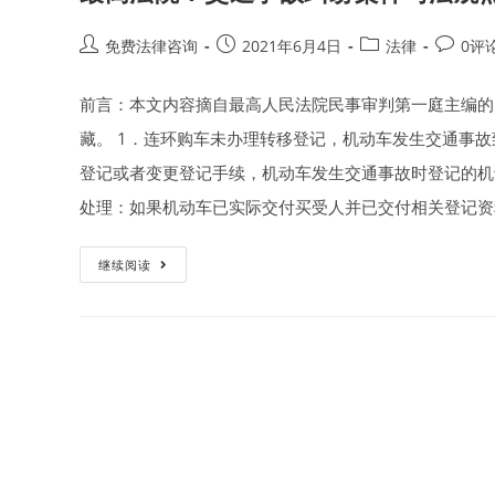
Post
Post
Post
Post
免费法律咨询
2021年6月4日
法律
0评
author:
published:
category:
commen
前言：本文内容摘自最高人民法院民事审判第一庭主编的
藏。 1．连环购车未办理转移登记，机动车发生交通事
登记或者变更登记手续，机动车发生交通事故时登记的机
处理：如果机动车已实际交付买受人并已交付相关登记资
最
继续阅读
高
法
院：
交
通
事
故
纠
纷
案
件
司
法
观