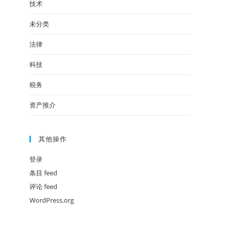
技术
未分类
法律
科技
税务
资产推介
其他操作
登录
条目 feed
评论 feed
WordPress.org