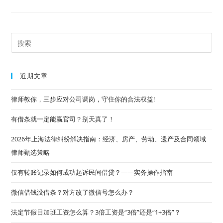
节
假
日
加
班
工
Pre
资
怎
Es
么
算？
to
3
近期文章
倍
clo
工
资
the
律师教你，三步应对公司调岗，守住你的合法权益!
是
“3
sea
倍”
有借条就一定能赢官司？别天真了！
还
pan
是
“1+3
2026年上海法律纠纷解决指南：经济、房产、劳动、遗产及合同领域
倍”？
律师甄选策略
仅有转账记录如何成功起诉民间借贷？——实务操作指南
微信借钱没借条？对方改了微信号怎么办？
法定节假日加班工资怎么算？3倍工资是“3倍”还是“1+3倍”？