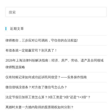
同，
如
何
Pre
证
明
Es
劳
动
to
关
近期文章
系？
clo
the
律师教你，三步应对公司调岗，守住你的合法权益!
sea
有借条就一定能赢官司？别天真了！
pan
2026年上海法律纠纷解决指南：经济、房产、劳动、遗产及合同领域
律师甄选策略
仅有转账记录如何成功起诉民间借贷？——实务操作指南
微信借钱没借条？对方改了微信号怎么办？
法定节假日加班工资怎么算？3倍工资是“3倍”还是“1+3倍”？
离婚时夫妻一方婚内取得的股票期权如何分割？