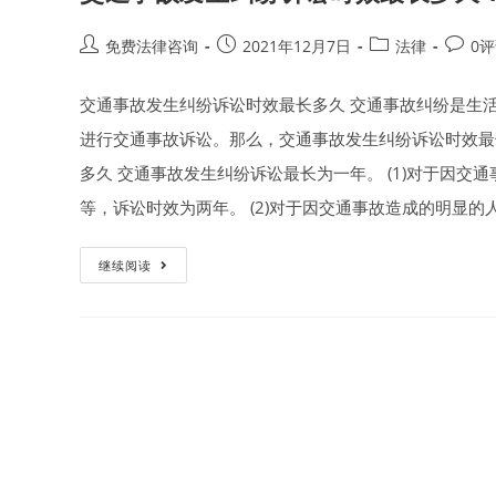
Post
Post
Post
Post
免费法律咨询
2021年12月7日
法律
0
author:
published:
category:
comme
交通事故发生纠纷诉讼时效最长多久 交通事故纠纷是生
进行交通事故诉讼。那么，交通事故发生纠纷诉讼时效最
多久 交通事故发生纠纷诉讼最长为一年。 (1)对于因
等，诉讼时效为两年。 (2)对于因交通事故造成的明显的
交
继续阅读
通
事
故
发
生
纠
纷
诉
讼
时
效
最
长
多