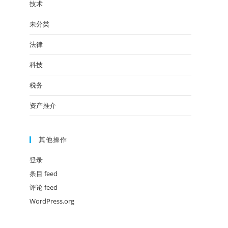
技术
未分类
法律
科技
税务
资产推介
其他操作
登录
条目 feed
评论 feed
WordPress.org