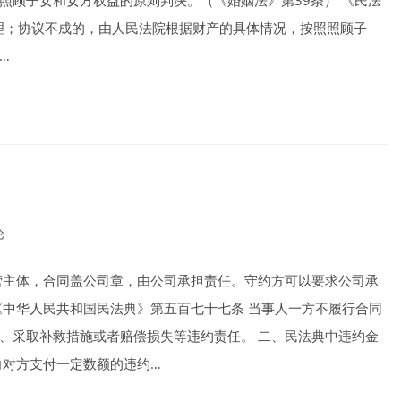
照顾子女和女方权益的原则判决。（《婚姻法》第39条） 《民法
处理；协议不成的，由人民法院根据财产的具体情况，按照照顾子
…
论
ts:
营主体，合同盖公司章，由公司承担责任。守约方可以要求公司承
《中华人民共和国民法典》第五百七十七条 当事人一方不履行合同
、采取补救措施或者赔偿损失等违约责任。 二、民法典中违约金
向对方支付一定数额的违约…