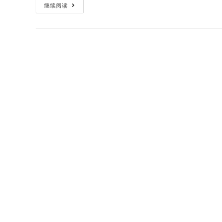
《民
继续阅读
法
典》
中
最
新
办
离
婚
手
续
流
程？