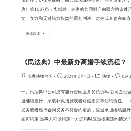
议处理；协议不成时，由人民法院根据财产的具体情况，
典》第1087条：离婚时，夫妻的共同财产由双方协议
女、女方和无过错方权益的原则判决。对夫或者妻在家庭
离
继续阅读
婚
财
产
分
割
的
《民法典》中最新办离婚手续流程？
50
个
法
律
Post
Post
Post
Post
免费法律咨询
2021年2月1日
法律
0评
要
author:
published:
category:
commen
点
（含
《民
一、民法典中公司没有履行合同业务员负责吗 公司是经
法
典》
担继续履行、采取补救措施或者赔偿损失等违约责任。 
新
规）
义务或者履行合同义务不符合约定的，应当承担继续履行
如何约定 当事人可以约定一方违约时应当根据违约情况