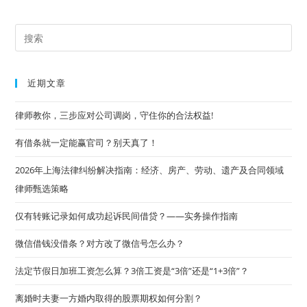
工
伤
1-
10
Pre
级、
工
Es
亡
赔
to
偿
近期文章
标
clo
准
+工
the
律师教你，三步应对公司调岗，守住你的合法权益!
伤
认
sea
定
有借条就一定能赢官司？别天真了！
规
pan
则
2026年上海法律纠纷解决指南：经济、房产、劳动、遗产及合同领域
律师甄选策略
仅有转账记录如何成功起诉民间借贷？——实务操作指南
微信借钱没借条？对方改了微信号怎么办？
法定节假日加班工资怎么算？3倍工资是“3倍”还是“1+3倍”？
离婚时夫妻一方婚内取得的股票期权如何分割？