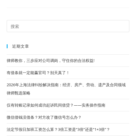
分
析
医
疗
损
害
Pre
过
错
Es
与
患
to
者
近期文章
损
clo
害
之
the
律师教你，三步应对公司调岗，守住你的合法权益!
间
的
sea
相
有借条就一定能赢官司？别天真了！
当
pan
因
果
2026年上海法律纠纷解决指南：经济、房产、劳动、遗产及合同领域
关
系?
律师甄选策略
仅有转账记录如何成功起诉民间借贷？——实务操作指南
微信借钱没借条？对方改了微信号怎么办？
法定节假日加班工资怎么算？3倍工资是“3倍”还是“1+3倍”？