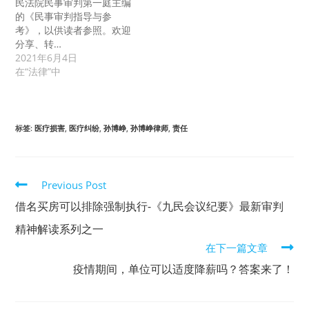
民法院民事审判第一庭主编
的《民事审判指导与参
考》，以供读者参照。欢迎
分享、转…
2021年6月4日
在“法律”中
标签
:
医疗损害
,
医疗纠纷
,
孙博峥
,
孙博峥律师
,
责任
Read
Previous Post
more
借名买房可以排除强制执行-《九民会议纪要》最新审判
articles
精神解读系列之一
在下一篇文章
疫情期间，单位可以适度降薪吗？答案来了！