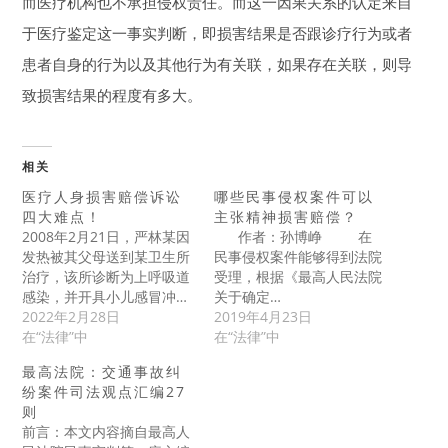
而医疗机构也不承担侵权责任。而这一因果关系的认定来自
于医疗鉴定这一事实判断，即损害结果是否跟诊疗行为或者
患者自身的行为以及其他行为有关联，如果存在关联，则导
致损害结果的程度有多大。
相关
医疗人身损害赔偿诉讼
哪些民事侵权案件可以
四大难点！
主张精神损害赔偿？
2008年2月21日，严林某因
作者：孙博峥 在
发热被其父母送到某卫生所
民事侵权案件能够得到法院
治疗，该所诊断为上呼吸道
受理，根据《最高人民法院
感染，并开具小儿感冒冲…
关于确定…
2022年2月28日
2019年4月23日
在“法律”中
在“法律”中
最高法院：交通事故纠
纷案件司法观点汇编27
则
前言：本文内容摘自最高人