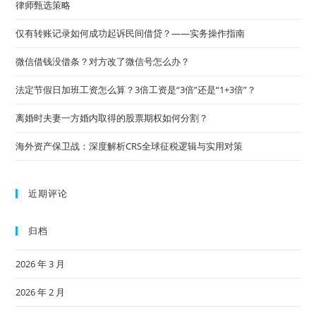
律师甄选策略
仅有转账记录如何成功起诉民间借贷？——实务操作指南
微信借钱没借条？对方改了微信号怎么办？
法定节假日加班工资怎么算？3倍工资是“3倍”还是“1+3倍”？
离婚时夫妻一方婚内取得的股票期权如何分割？
海外资产保卫战：深度解析CRS全球征税逻辑与实用对策
近期评论
归档
2026 年 3 月
2026 年 2 月