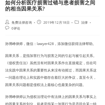
如何分析医疗损害过错与患者损害之间
的相当因果关系?
Post
Post
Post
免费法律咨询
2019年12月18日
法律
author:
published:
category:
Post
0评论
comments:
孙博峥律师，微信：lawyer428，添加微信获得法律帮助。
因果关系，是指加害行为与损害之间的引起与被引起关系。
《侵权责任法》虽然没有对因果关系作出直接规定，但在司
法实践中因果关系的重要性从来没有动摇过，而因果关系这
一问题在理论上和实践中都存在着巨大的争议，直至今天，
因果关系问题都是侵权法上最核心也最复杂的问题。
孙博峥律师认为侵权法理论中有法律上的因果关系与事实上
的因果关系的划分，前者是指某一加害行为是否符合某一特