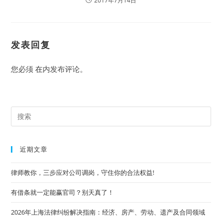
2017年7月14日
发表回复
您必须
在
内发布评论。
Pre
Es
to
近期文章
clo
the
律师教你，三步应对公司调岗，守住你的合法权益!
sea
有借条就一定能赢官司？别天真了！
pan
2026年上海法律纠纷解决指南：经济、房产、劳动、遗产及合同领域