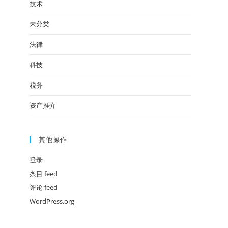
技术
未分类
法律
科技
税务
资产推介
其他操作
登录
条目 feed
评论 feed
WordPress.org