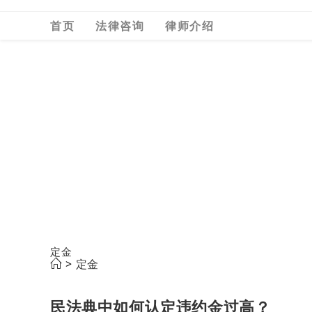
Skip
首页
法律咨询
律师介绍
to
content
定金
>
定金
民法典中如何认定违约金过高？