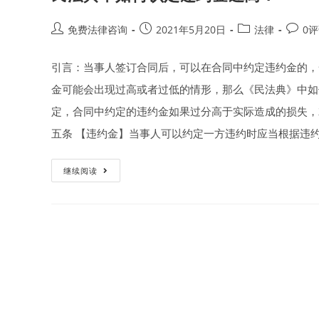
Post
Post
Post
Post
免费法律咨询
2021年5月20日
法律
0
author:
published:
category:
comme
引言：当事人签订合同后，可以在合同中约定违约金的，
金可能会出现过高或者过低的情形，那么《民法典》中如何
定，合同中约定的违约金如果过分高于实际造成的损失，
五条 【违约金】当事人可以约定一方违约时应当根据违
民
继续阅读
法
典
中
如
何
认
定
违
约
金
过
高？