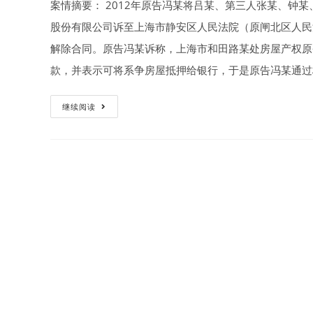
案情摘要： 2012年原告冯某将吕某、第三人张某、钟
股份有限公司诉至上海市静安区人民法院（原闸北区人民
解除合同。原告冯某诉称，上海市和田路某处房屋产权原登
款，并表示可将系争房屋抵押给银行，于是原告冯某通过
执
继续阅读
行
过
程
中，
案
外
人
提
出
执
行
异
议
诉
称
执
行
房
产
实
际