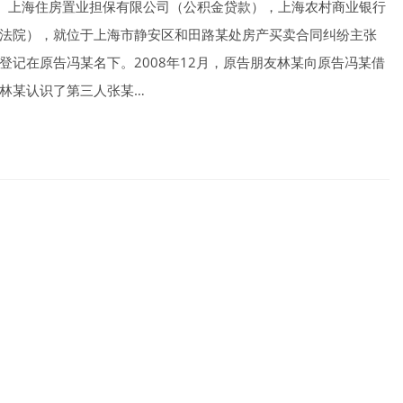
某、上海住房置业担保有限公司（公积金贷款），上海农村商业银行
法院），就位于上海市静安区和田路某处房产买卖合同纠纷主张
记在原告冯某名下。2008年12月，原告朋友林某向原告冯某借
林某认识了第三人张某…