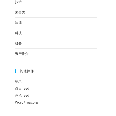
技术
未分类
法律
科技
税务
资产推介
其他操作
登录
条目 feed
评论 feed
WordPress.org