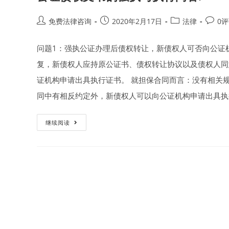
Post
Post
Post
Post
免费法律咨询
2020年2月17日
法律
0
author:
published:
category:
comme
问题1：强执公证办理后债权转让，新债权人可否向公证机
复，新债权人应持原公证书、债权转让协议以及债权人同
证机构申请出具执行证书。 就担保合同而言：没有相关
同中有相反约定外，新债权人可以向公证机构申请出具执行
公
继续阅读
证
债
权
文
书
的
强
执
与
执
行
问
答!