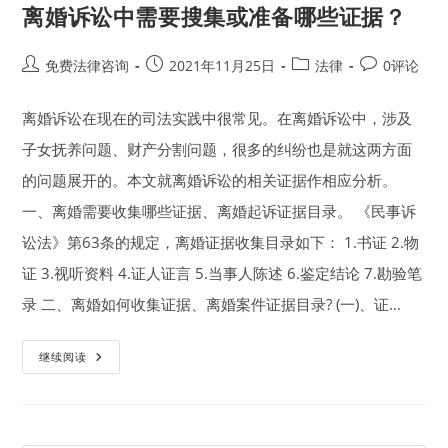
离婚诉讼中需要搜集或准备哪些证据？
Post
Post
Post
Post
免费法律咨询
2021年11月25日
法律
0评论
author:
published:
category:
comments:
离婚诉讼在现在的司法实践中很常见。在离婚诉讼中，涉及
子女抚养问题、财产分割问题，很多的纠纷也是就这两方面
的问题展开的。本文就离婚诉讼的相关证据作相应分析。
一、离婚需要收集哪些证据、离婚起诉证据目录。 《民事诉
讼法》第63条的规定，离婚证据收集目录如下： 1.书证 2.物
证 3.视听资料 4.证人证言 5.当事人陈述 6.鉴定结论 7.勘验笔
录 二、离婚如何收集证据、离婚案件证据目录? (一)、证…
离
继续阅读
婚
诉
讼
中
需
要