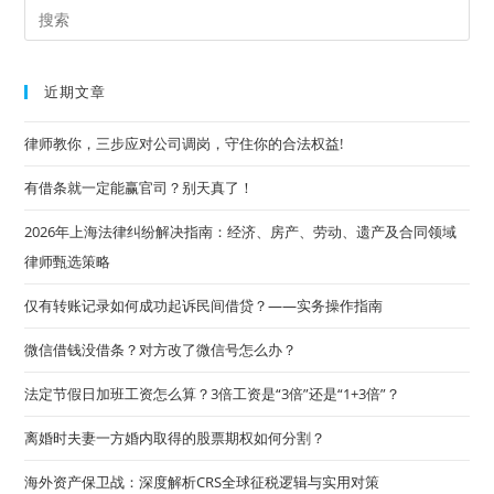
搜
Pre
集
或
Es
准
备
to
哪
近期文章
些
clo
证
据？
the
律师教你，三步应对公司调岗，守住你的合法权益!
sea
有借条就一定能赢官司？别天真了！
pan
2026年上海法律纠纷解决指南：经济、房产、劳动、遗产及合同领域
律师甄选策略
仅有转账记录如何成功起诉民间借贷？——实务操作指南
微信借钱没借条？对方改了微信号怎么办？
法定节假日加班工资怎么算？3倍工资是“3倍”还是“1+3倍”？
离婚时夫妻一方婚内取得的股票期权如何分割？
海外资产保卫战：深度解析CRS全球征税逻辑与实用对策