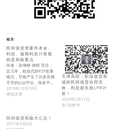
相关
民间借贷类案件本金、
利息、逾期利息计算规
则及风险要点
作者：孙博峥 律师 导言：
近几年，粗放式的P2P发展
天津高院：职业放贷形
模式，导致产生了许多良莠
成的民间借贷合同无
不齐的p2p平台，很多平…
效，利息损失按LPR计
2018年10月19日
算！
类似文章
2020年2月17日
在“法律”中
民间借贷风险大汇总！
2017年9月6日