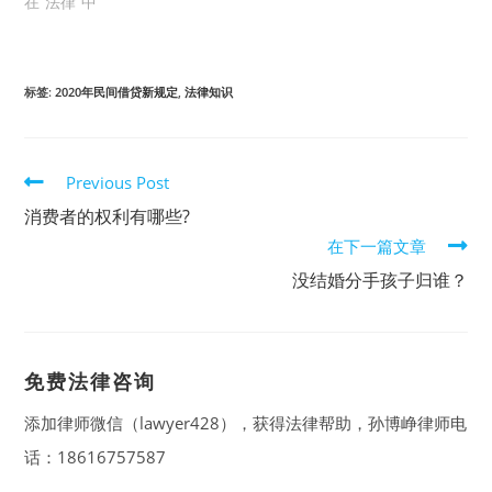
在“法律”中
标签
:
2020年民间借贷新规定
,
法律知识
Read
Previous Post
more
消费者的权利有哪些?
articles
在下一篇文章
没结婚分手孩子归谁？
免费法律咨询
添加律师微信（lawyer428），获得法律帮助，孙博峥律师电
话：18616757587