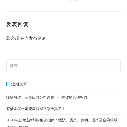
发表回复
您必须
在
内发布评论。
Pre
Es
to
近期文章
clo
the
律师教你，三步应对公司调岗，守住你的合法权益!
sea
有借条就一定能赢官司？别天真了！
pan
2026年上海法律纠纷解决指南：经济、房产、劳动、遗产及合同领域