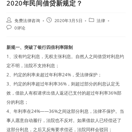
2020年民间借贷新规定？
Post
Post
Post
免费法律咨询
2020年3月5日
法律
author:
published:
category:
Post
0评论
comments:
新规一、突破了银行四倍利率限制
1、没有约定利息，无权主张利息。自然人之间借贷对利息约
定不明，法院不支持利息；
2、约定的利率未超过年利率24%，受法律保护；
3、约定的利率超过年利率36%，则超过部分的利息认定无
效，借款人有权请求出借人返还已支付的超过年利率36%部
分的利息；
4、年利率在24%——36%之间这部分利息，法律不保护。当
事人愿意自动履行，法院也不反对。如果借款人已经偿还了
这部分利息，之后又反悔要求偿还，法院同样会驳回；