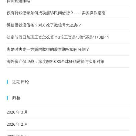
律师甄选策略
仅有转账记录如何成功起诉民间借贷？——实务操作指南
微信借钱没借条？对方改了微信号怎么办？
法定节假日加班工资怎么算？3倍工资是“3倍”还是“1+3倍”？
离婚时夫妻一方婚内取得的股票期权如何分割？
海外资产保卫战：深度解析CRS全球征税逻辑与实用对策
近期评论
归档
2026 年 3 月
2026 年 2 月