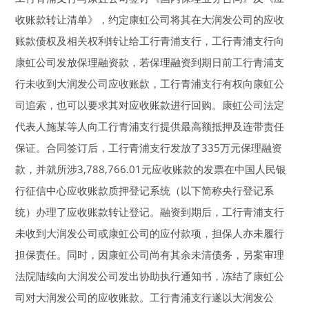
收账款转让清单》，约定康虹公司将其在大润发公司的应收
账款债权及相关权利转让给工行青浦支行，工行青浦支行向
康虹公司发放保理融资款，若保理融资到期日前工行青浦支
行未收到大润发公司应收账款，工行青浦支行有权向康虹公
司追索，也可以要求其对应收账款进行回购。康虹公司法定
代表人施某等人向工行青浦支行提供最高额抵押及连带责任
保证。合同签订后，工行青浦支行发放了335万元保理融资
款，并就所涉3,788,766.01元应收账款的发票在中国人民银
行征信中心应收账款质押登记系统（以下简称央行登记系
统）办理了应收账款转让登记。融资到期后，工行青浦支行
未收到大润发公司或康虹公司的应付款项，担保人亦未履行
担保责任。同时，因康虹公司尚有其余未清债务，另案审理
法院陆续向大润发公司发出协助执行通知书，冻结了康虹公
司对大润发公司的应收账款。工行青浦支行遂以大润发公