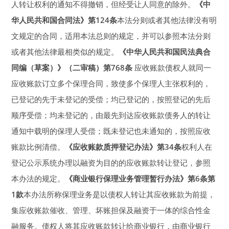
人转让权利的通知不得撤销，但经受让人同意的除外。
《中
华人民共和国合同法》第124条
本法分则或者其他法律没有明
文规定的合同，适用本法总则的规定，并可以参照本法分则
或者其他法律最相类似的规定。
《中华人民共和国民法典合
同编（草案）》（二审稿）第768条
应收账款债权人就同一
应收账款订立多个保理合同，致使多个保理人主张权利的，
已登记的先于未登记的受偿；均已登记的，按照登记的先后
顺序受偿；均未登记的，由最先到达应收账款债务人的转让
通知中载明的保理人受偿；既未登记也未通知的，按照应收
账款比例清偿。
《应收账款质押登记办法》第34条
权利人在
登记公示系统办理以融资为目的的应收账款转让登记，参照
本办法的规定。
《商业银行保理业务管理暂行办法》第6条第
1款
本办法所称保理业务是以债权人转让其应收账款为前提，
集应收账款催收、管理、坏账担保及融资于一体的综合性金
融服务。债权人将其应收账款转让给商业银行，由商业银行