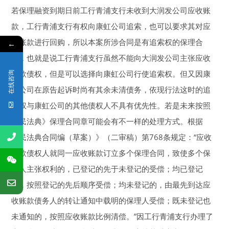
若保理融资到期日前工行青浦支行未收到大润发公司应收账
款，工行青浦支行有权向康虹公司追索，也可以要求其对应
收账款进行回购，所以本案所涉合同是有追索权的保理合
←
同，也就是说工行青浦支行虽然不能向大润发公司主张应收
账款债权，但是可以选择向康虹公司行使追索权。但又因康
在线咨询
虹公司在原告起诉时尚有其余未清债务，依现行法这时的追
索权与康虹公司的其他债权人不具有优先性。若是未来按照
《民法典》保理合同章可能会有不一样的处理方式。根据
《民法典合同编（草案）》（二审稿）第768条规定：“应收
账款债权人就同一应收账款订立多个保理合同，致使多个保
理人主张权利的，已登记的先于未登记的受偿；均已登记
的，按照登记的先后顺序受偿；均未登记的，由最先到达应
收账款债务人的转让通知中载明的保理人受偿；既未登记也
未通知的，按照应收账款比例清偿。”因工行青浦支行办理了