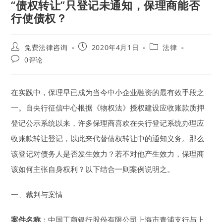
“债权转让”只登记未通知，保理商能否
行使债权？
Post
Post
Post
免费法律咨询
2020年4月1日
法律
author:
published:
category:
Post
0评论
comments:
在实践中，保理早已成为当今中小企业融资的最有效手段之
一。自央行征信中心根据《物权法》授权建设应收账款质押
登记公示系统以来，许多保理商喜欢在央行登记系统办理应
收账款转让登记，以此来代替债权转让中的通知义务。那么
该登记对债务人是否发生效力？若不对他产生效力，保理商
该如何主张自身权利？以下结合一则案例说明之。
一、裁判与案情
案件名称
：中国工商银行股份有限公司上海市青浦支行与上