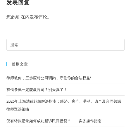
发表回复
您必须
在
内发布评论。
Pre
Es
to
近期文章
clo
the
律师教你，三步应对公司调岗，守住你的合法权益!
sea
有借条就一定能赢官司？别天真了！
pan
2026年上海法律纠纷解决指南：经济、房产、劳动、遗产及合同领域
律师甄选策略
仅有转账记录如何成功起诉民间借贷？——实务操作指南