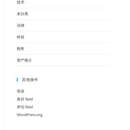
技术
未分类
法律
科技
税务
资产推介
其他操作
登录
条目 feed
评论 feed
WordPress.org