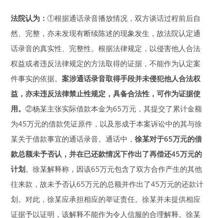
法院认为：
①根据通话录音播放情况，双方谈话过程前后自
然、完整，亦未发现有断续陈述的现象发生，故法院认定通
话录音的真实性、完整性。根据法律规定，以侵害他人合法
权益或者违反法律规定的方法取得的证据，不能作为认定案
件事实的依据。
案涉通话录音取得手段并未侵犯他人合法权
益，亦未违反法律禁止性规定，具备合法性，可作为证据使
用。
②杨某主张实际借款本金为65万元，其提交了累计金额
为45万元的借款凭证原件，以及形成于本案诉讼中的其与徐
某关于借款事宜的通话录音。通话中，
徐某对于65万元的借
款总额未予否认，并在已还款情况下作出了再偿还45万元的
计划
。徐某解释称，因该65万元包含了双方合作产生的其他
往来款，故未予否认65万元的总额并作出了45万元的还款计
划。对此，徐某应承担相应的举证责任。徐某并未提供相应
证据予以证明，该解释不能作为令人信服的合理解释。徐某