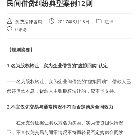
民间借贷纠纷典型案例12则
Post
Post
Post
免费法律咨询
2017年8月15日
法律
author:
published:
category:
Post
0评论
comments:
【规则摘要】
1.名为股权转让、实为企业借贷的“虚拟回购”认定
——名为股权转让、实为企业间借贷的“虚拟回购”，借款人已
偿还借款本息，贷款人主张股权转让的，应不予支持。
2.不宜仅凭交易与通常情况不符而否定购房合同效力
——在无充分证据证明双方名为买卖、实为借贷担保情况
下，不宜仅凭交易与通常情况不符而轻易否定购房合同效