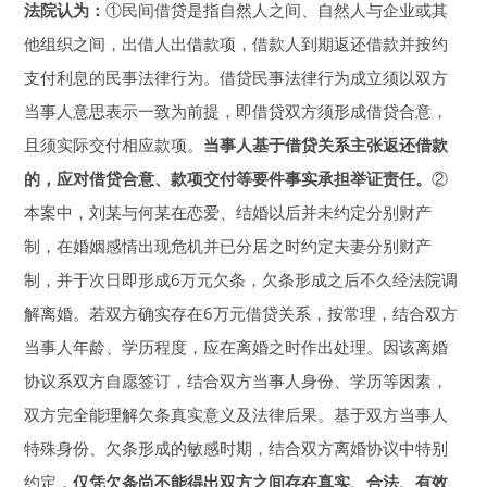
法院认为：
①民间借贷是指自然人之间、自然人与企业或其
他组织之间，出借人出借款项，借款人到期返还借款并按约
支付利息的民事法律行为。借贷民事法律行为成立须以双方
当事人意思表示一致为前提，即借贷双方须形成借贷合意，
且须实际交付相应款项。
当事人基于借贷关系主张返还借款
的，应对借贷合意、款项交付等要件事实承担举证责任。
②
本案中，刘某与何某在恋爱、结婚以后并未约定分别财产
制，在婚姻感情出现危机并已分居之时约定夫妻分别财产
制，并于次日即形成6万元欠条，欠条形成之后不久经法院调
解离婚。若双方确实存在6万元借贷关系，按常理，结合双方
当事人年龄、学历程度，应在离婚之时作出处理。因该离婚
协议系双方自愿签订，结合双方当事人身份、学历等因素，
双方完全能理解欠条真实意义及法律后果。基于双方当事人
特殊身份、欠条形成的敏感时期，结合双方离婚协议中特别
约定，
仅凭欠条尚不能得出双方之间存在真实、合法、有效