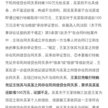
于民间借贷合同关系转账100万元给吴某，吴某拒不出具借
条，亦不返还款项，构成不当得利。因吴某系基于合法渠道
即通过银行转账取得100万元，王某应对于吴某取得该款100
万元没有“合法根据”承担举证责任。依最高人民法院《关于民
事诉讼证据的若干规定》第5条第1款关于“在合同纠纷案件
中，主张合同关系成立并生效的一方当事人对合同订立和生
效的事实承担举证责任……”规定，王某主张其与吴某之间曾
存在民间借贷合同关系，应承担举证责任。②本案银行转账
凭证并非民间借贷合同关系中“借条”或“借据”等借款凭证，王
某应进一步提供其他证据证明其与吴某之间曾存在民间借贷
合同关系，且现已转化为不当得利关系。
王某仅凭银行转账
凭证主张其与吴某之间存在民间借贷合同关系，要求吴某返
还款项100万元，证据不足。
吴某关于王某转账汇款是王某为
偿还之前向吴某个人的借款、借据被王某收回这一主张符合
民间借贷合同关系中交易习惯。故王某主张不当得利，要求