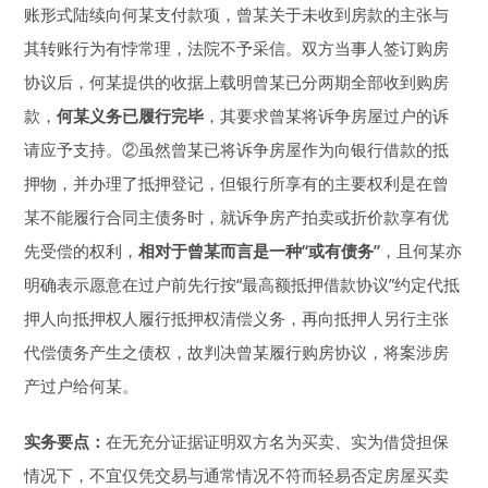
账形式陆续向何某支付款项，曾某关于未收到房款的主张与
其转账行为有悖常理，法院不予采信。双方当事人签订购房
协议后，何某提供的收据上载明曾某已分两期全部收到购房
款，
何某义务已履行完毕
，其要求曾某将诉争房屋过户的诉
请应予支持。②虽然曾某已将诉争房屋作为向银行借款的抵
押物，并办理了抵押登记，但银行所享有的主要权利是在曾
某不能履行合同主债务时，就诉争房产拍卖或折价款享有优
先受偿的权利，
相对于曾某而言是一种“或有债务”
，且何某亦
明确表示愿意在过户前先行按“最高额抵押借款协议”约定代抵
押人向抵押权人履行抵押权清偿义务，再向抵押人另行主张
代偿债务产生之债权，故判决曾某履行购房协议，将案涉房
产过户给何某。
实务要点：
在无充分证据证明双方名为买卖、实为借贷担保
情况下，不宜仅凭交易与通常情况不符而轻易否定房屋买卖