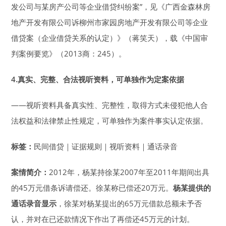
发公司与某房产公司等企业借贷纠纷案”，见《广西金森林房
地产开发有限公司诉柳州市家园房地产开发有限公司等企业
借贷案（企业借贷关系的认定）》（蒋笑天），载《中国审
判案例要览》（2013商：245）。
4.真实、完整、合法视听资料，可单独作为定案依据
——视听资料具备真实性、完整性，取得方式未侵犯他人合
法权益和法律禁止性规定，可单独作为案件事实认定依据。
标签：
民间借贷｜证据规则｜视听资料｜通话录音
案情简介：
2012年，杨某持徐某2007年至2011年期间出具
的45万元借条诉请偿还。徐某称已偿还20万元。
杨某提供的
通话录音显示
，徐某对杨某提出的65万元借款总额未予否
认，并对在已还款情况下作出了再偿还45万元的计划。