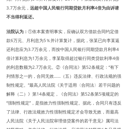
3.7万余元，
远超中国人民银行同期贷款月利率4倍为由诉请
不当得利返还。
法院认为：
①依本案查明事实，应确认双方借款合同约定借
款6万元、月利息为5％并计算复计，据此，张某已向李某返
还利息应为3.7万余元，而按中国人民银行同期贷款月利率4
倍计算利息为1万余元，李某取得超过银行同类贷款利率4倍
的利息数额为2.7万余元。②《合同法》第52条规定：“有下
列情形之一的，合同无效……（五）违反法律、行政法规的强
制性规定。”最高人民法院《关于适用〈合同法〉若干问题的
解释（二）》第14条规定，《合同法》第52条第5项规定的
“强制性规定”，是指效力性强制性规定。据此，合同只有违反
了法律、行政法规效力性强制性规定才会导致无效，而最高
人民法院《关于人民法院审理借贷案件的若干意见》属司法