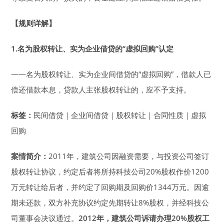
【规则详解】
1.名为股权转让、实为企业借贷的“虚拟回购”认定
——名为股权转让、实为企业间借贷的“虚拟回购”，借款人已
偿还借款本息，贷款人主张股权转让的，应不予支持。
标签：
民间借贷｜企业间借贷｜股权转让｜合同性质｜虚拟
回购
案情简介：
2011年，建筑公司因融资需要，与投资公司签订
股权转让协议，约定后者将所持科技公司20%股权作价1200
万元转让给后者，并约定了回购期及回购价1344万元。因逾
期未还款，双方补充协议约定先期转让8%股权，并经科技公
司董事会决议通过。
2012年，建筑公司诉请办理20%股权工