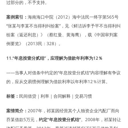
过部分的，不予支持。
案例索引：
海南海口中院（2012）海中法民一终字第565号
“张某与李某不当得利纠纷案”，见《鲜洁诉李予平不当得利纠
纷案（返还利息）》（蔡红曼、黄海鹰），载《中国审判案
例要览》（2013民：328）。
11.“年息按壹分贰结”，应理解为借款年利率为12％
——当事人对借条中约定的“年息按壹分贰结”内容理解有争议
的，应从交易惯例理解为借款利率以年利率12％计算。
标签：
民间借贷｜利率｜合同解释｜交易习惯
案情简介：
2007年，祁某因经营其个人独资企业汽配厂而向
乔某借款5万元，
约定“年息按壹分贰结”
。2008年，祁某转让