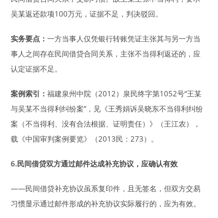
吴某返还款项100万元，证据不足，判决驳回。
实务要点：
一方当事人仅凭银行转账凭证主张其与另一方当
事人之间存在民间借贷合同关系，主张不当得利返还的，应
认定证据不足。
案例索引：
福建泉州中院（2012）泉民终字第1052号“王某
与吴某不当得利纠纷案”，见《王秀娟诉吴晓东不当得利纠纷
案（不当得利、没有合法根据、证明责任）》（王江农），
载《中国审判案例要览》（2013民：273）。
6.民间借贷双方通过邮件达成补充协议，应确认有效
——民间借贷补充协议虽系复印件，且无签名，但双方交易
习惯显示通过邮件形成的补充协议实际履行的，应为有效。