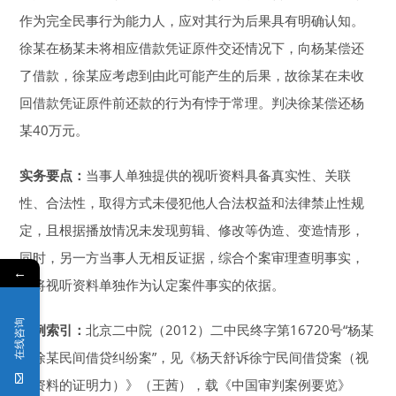
作为完全民事行为能力人，应对其行为后果具有明确认知。
徐某在杨某未将相应借款凭证原件交还情况下，向杨某偿还
了借款，徐某应考虑到由此可能产生的后果，故徐某在未收
回借款凭证原件前还款的行为有悖于常理。判决徐某偿还杨
某40万元。
实务要点：
当事人单独提供的视听资料具备真实性、关联
性、合法性，取得方式未侵犯他人合法权益和法律禁止性规
定，且根据播放情况未发现剪辑、修改等伪造、变造情形，
同时，另一方当事人无相反证据，综合个案审理查明事实，
←
可将视听资料单独作为认定案件事实的依据。
在线咨询
案例索引：
北京二中院（2012）二中民终字第16720号“杨某
与徐某民间借贷纠纷案”，见《杨天舒诉徐宁民间借贷案（视
听资料的证明力）》（王茜），载《中国审判案例要览》