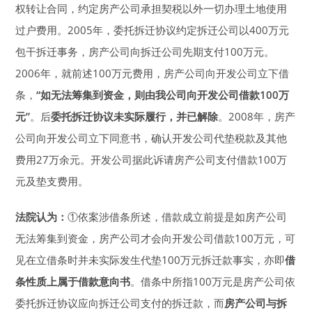
权转让合同，约定房产公司承担契税以外一切办理土地使用
过户费用。2005年，委托拆迁协议约定拆迁公司以400万元
包干拆迁事务，房产公司向拆迁公司先期支付100万元。
2006年，就前述100万元费用，房产公司向开发公司立下借
条，
“如无法筹集到资金，则由我公司向开发公司借款100万
元”
。后
委托拆迁协议未实际履行，并已解除
。2008年，房产
公司向开发公司立下同意书，确认开发公司代垫税款及其他
费用27万余元。开发公司据此诉请房产公司支付借款100万
元及垫支费用。
法院认为：
①依案涉借条所述，借款成立前提是如房产公司
无法筹集到资金，房产公司才会向开发公司借款100万元，可
见在立借条时并未实际发生代垫100万元拆迁款事实，亦即
借
条性质上属于借款意向书
。借条中所指100万元是房产公司依
委托拆迁协议应向拆迁公司支付的拆迁款，而
房产公司与拆