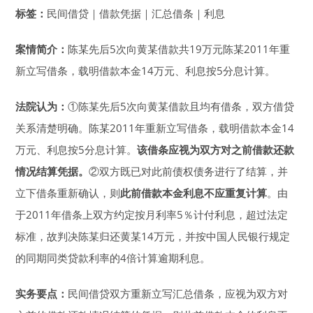
标签：
民间借贷｜借款凭据｜汇总借条｜利息
案情简介：
陈某先后5次向黄某借款共19万元陈某2011年重
新立写借条，载明借款本金14万元、利息按5分息计算。
法院认为：
①陈某先后5次向黄某借款且均有借条，双方借贷
关系清楚明确。陈某2011年重新立写借条，载明借款本金14
万元、利息按5分息计算。
该借条应视为双方对之前借款还款
情况结算凭据。
②双方既已对此前债权债务进行了结算，并
立下借条重新确认，则
此前借款本金利息不应重复计算
。由
于2011年借条上双方约定按月利率5％计付利息，超过法定
标准，故判决陈某归还黄某14万元，并按中国人民银行规定
的同期同类贷款利率的4倍计算逾期利息。
实务要点：
民间借贷双方重新立写汇总借条，应视为双方对