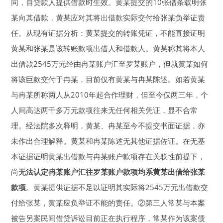
同，自贷款人提供借款时生效。黄某提交的10张借条载明张
某向其借款，黄某应对其将出借款实际交付给张某负举证责
任。从现有证据分析：黄某提交的转账凭证，不能直接证明
黄某和张某是该转账款项出借人和借款人。黄某称其将本人
出借款2545万元经由冉某账户汇至罗某账户，但就黄某如何
将该巨款交付于冉某，目前仅有黄某与冉某陈述。如若黄某
与冉某所称两人从2010年起合作理财，但至今仅两三年，个
人间高达两千多万元款项往来无任何相关凭证，显不合常
理。经法院多次释明，黄某、冉某至今不提交书面证据，亦
未作出合理解释。黄某和冉某陈述无其他证据佐证。在无基
本证据证明黄某出借款与冉某账户款项存在关联性前提下，
尚
无法认定冉某账户汇往罗某账户款项均系黄某出借给张某
款项
。黄某提供证据不足以证明其实际将2545万元出借款交
付给张某，黄某应负举证不能的责任。②第三人常某与本案
被告另案民间借贷诉讼目前正在执行程序，常某作为该案债