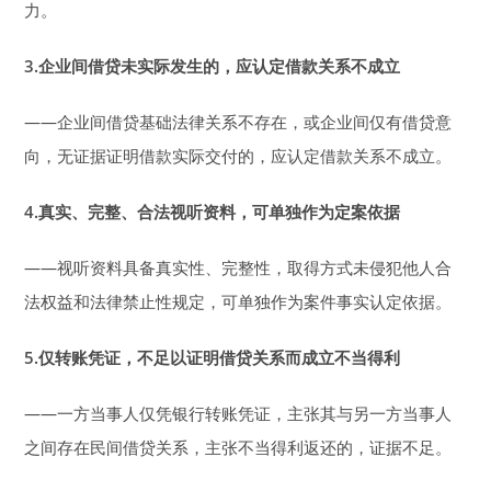
力。
3.企业间借贷未实际发生的，应认定借款关系不成立
——企业间借贷基础法律关系不存在，或企业间仅有借贷意
向，无证据证明借款实际交付的，应认定借款关系不成立。
4.真实、完整、合法视听资料，可单独作为定案依据
——视听资料具备真实性、完整性，取得方式未侵犯他人合
法权益和法律禁止性规定，可单独作为案件事实认定依据。
5.仅转账凭证，不足以证明借贷关系而成立不当得利
——一方当事人仅凭银行转账凭证，主张其与另一方当事人
之间存在民间借贷关系，主张不当得利返还的，证据不足。