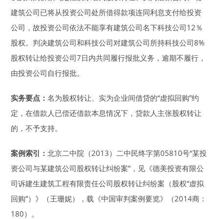
建筑公司已将从投资公司处所借得款项连同利息支付给投资
公司，故投资公司依法不能享有建筑公司名下科技公司12％
股权。判决建筑公司和科技公司对建筑公司所持科技公司8%
股权转让给投资公司7日内共同履行报批义务，逾期不履行，
由投资公司自行报批。
实务要点：
名为股权转让、实为企业间借贷的“虚拟回购”约
定，在借款人已偿还借款本息情况下，贷款人主张股权转让
的，不予支持。
案例索引：
北京二中院（2013）二中民终字第05810号“某投
资公司与某建筑公司股权转让纠纷案”，见《德美投资有限公
司诉建生建筑工程有限责任公司股权转让纠纷案（股权“虚拟
回购”）》（王珊妮），载《中国审判案例要览》（2014商：
180）。