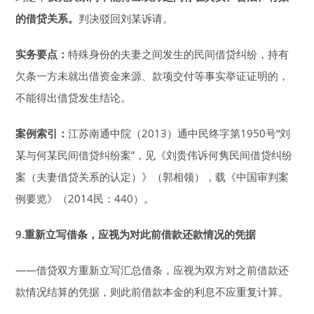
的借贷关系。
判决驳回刘某诉请。
实务要点：
特殊身份的夫妻之间发生的民间借贷纠纷，持有
欠条一方未就出借资金来源、款项交付等事实举证证明的，
不能得出借贷发生结论。
案例索引：
江苏南通中院（2013）通中民终字第1950号“刘
某与何某民间借贷纠纷案”，见《刘贵伟诉何隽民间借贷纠纷
案（夫妻借贷关系的认定）》（郭相领），载《中国审判案
例要览》（2014民：440）。
9.重新立写借条，应视为对此前借款还款情况的凭据
——借贷双方重新立写汇总借条，应视为双方对之前借款还
款情况结算的凭据，则此前借款本金的利息不应重复计算。