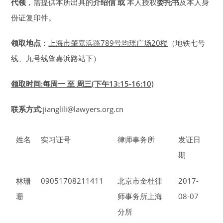
代领
，需提供本所出具的
介绍信
或
本人授权
委托书
及本人身
份证复印件。
领取地点
：
上海市肇嘉浜路789号均瑶广场20楼
（地铁七号
线、九号线肇嘉浜路站下）
领取时间:每周一 至 周三(下午13:15-16:10)
联系方式
:jianglili@lawyers.org.cn
姓名
实习证号
律师事务所
发证日
期
林珊
09051708211411
北京市金杜律
2017-
珊
师事务所上海
08-07
分所