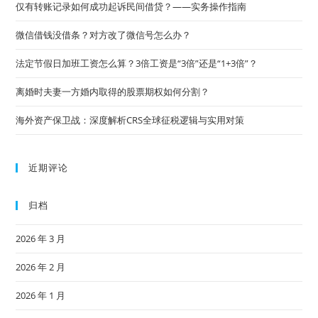
仅有转账记录如何成功起诉民间借贷？——实务操作指南
微信借钱没借条？对方改了微信号怎么办？
法定节假日加班工资怎么算？3倍工资是“3倍”还是“1+3倍”？
离婚时夫妻一方婚内取得的股票期权如何分割？
海外资产保卫战：深度解析CRS全球征税逻辑与实用对策
近期评论
归档
2026 年 3 月
2026 年 2 月
2026 年 1 月