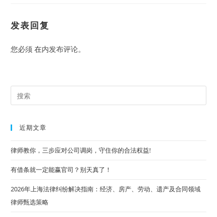
发表回复
您必须
在
内发布评论。
Pre
Es
to
近期文章
clo
the
律师教你，三步应对公司调岗，守住你的合法权益!
sea
有借条就一定能赢官司？别天真了！
pan
2026年上海法律纠纷解决指南：经济、房产、劳动、遗产及合同领域
律师甄选策略