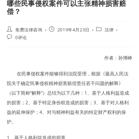
哪些民事侵权案件可以主张精神损害赔
偿？
Post
Post
Post
免费法律咨询
2019年4月23日
法律
author:
published:
category:
Post
0评论
comments:
作者：孙博峥
在民事侵权案件能够得到法院受理，根据《最高人民法
院关于确定民事侵权精神损害赔偿责任若干问题的解释》
（以下简称“解释”）总结为以下几种：1、基于人格利益造成
的损害；2、基于特定身份权造成的损害；3、基于对人格利
益的延伸保护；4、对与精神利益有关的特定财产权利的保
护。
1、基于人格利益造成的损害