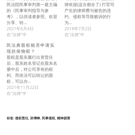
民法院民事审判第一庭主编
律依据(这次都全了) 打官司
的《民事审判指导与参
产生的律师费与被告的违
考》，以供读者参照。欢迎
约、侵权等导致败诉的行
分享、转…
为…
2021年6月4日
2018年7月2日
在“法律”中
在“法律”中
民法典股权能否申请实
现担保物权？
股权是股东履行出资责任
后，股东姓名登记在股东名
册中后，对公司享有的权
利。而依法可以转让的股
权，可以办…
2021年11月22日
在“法律”中
标签
:
侵权责任
,
孙博峥
,
民事侵权
,
精神损害