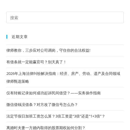
Pre
Es
to
近期文章
clo
the
律师教你，三步应对公司调岗，守住你的合法权益!
sea
有借条就一定能赢官司？别天真了！
pan
2026年上海法律纠纷解决指南：经济、房产、劳动、遗产及合同领域
律师甄选策略
仅有转账记录如何成功起诉民间借贷？——实务操作指南
微信借钱没借条？对方改了微信号怎么办？
法定节假日加班工资怎么算？3倍工资是“3倍”还是“1+3倍”？
离婚时夫妻一方婚内取得的股票期权如何分割？