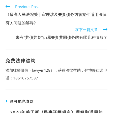
Read
Previous Post
more
《最高人民法院关于审理涉及夫妻债务纠纷案件适用法律
articles
有关问题的解释》
在下一篇文章
未有“共债共签”仍属夫妻共同债务的有哪几种情形？
免费法律咨询
添加律师微信（lawyer428），获得法律帮助，孙博峥律师电
话：18616757587
你可能也喜欢
2020年关于新《民事证据规定》理解和适用的