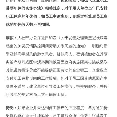
该操作系双方协商一致的结果。
但仍须知，根据《企业职工
带薪年休假实施办法》相关规定，对于用人单位当年已安排
职工休完的年休假，如员工中途离职，则经过折算后员工多
休的年休假天数不再扣回。
病假：
人社部办公厅近日印发《关于妥善处理新型冠状病毒
感染的肺炎疫情防控期间劳动关系问题的通知》，明确对新
型冠状病毒感染的肺炎患者、疑似病人、密切接触者在其隔
离治疗期间或医学观察期间以及因政府实施隔离措施或采取
其他紧急措施导致不能提供正常劳动的企业职工，企业应当
支付职工在此期间的工作报酬。但对于员工因其他原因产生
身体不适的，建议单位引导员工休病假，提交病假条，并按
照各地的规定对员工支付病假工资。
待岗：
如果企业并未达到停工停产的严重程度，单方通知待
岗操作存在重大法律风险，员工可能会通过仲裁主张补发工