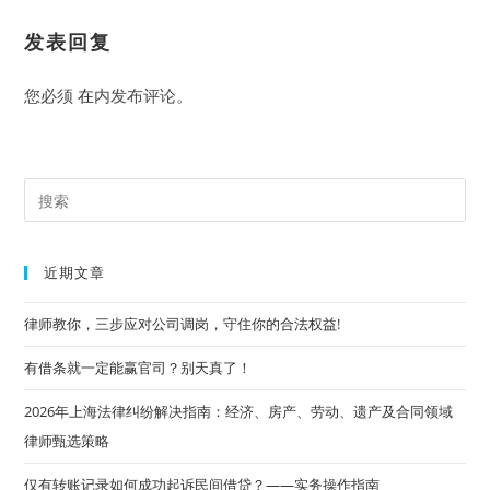
发表回复
您必须
在
内发布评论。
Pre
Es
to
近期文章
clo
the
律师教你，三步应对公司调岗，守住你的合法权益!
sea
有借条就一定能赢官司？别天真了！
pan
2026年上海法律纠纷解决指南：经济、房产、劳动、遗产及合同领域
律师甄选策略
仅有转账记录如何成功起诉民间借贷？——实务操作指南