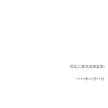
异议人(签名或者盖章)
××××年××月××日