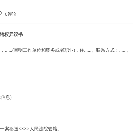
ost
0评论
omments:
辖权异议书
，×族，……(写明工作单位和职务或者职业)，住……。联系方式：……。
信息)
由)一案移送××××人民法院管辖。