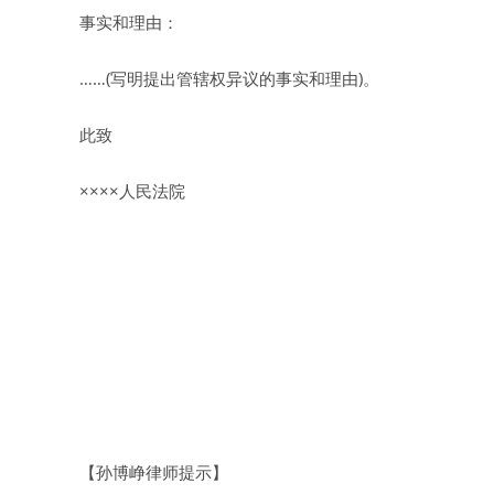
事实和理由：
……(写明提出管辖权异议的事实和理由)。
此致
××××人民法院
【孙博峥律师提示】