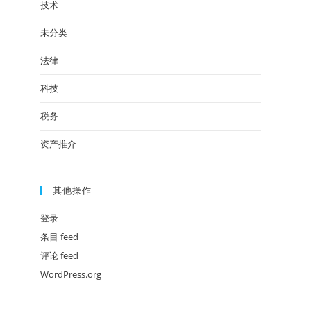
技术
未分类
法律
科技
税务
资产推介
其他操作
登录
条目 feed
评论 feed
WordPress.org