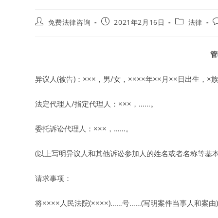
Post
Post
Post
P
免费法律咨询
2021年2月16日
法律
author:
published:
category:
c
管
异议人(被告)：×××，男/女，××××年××月××日出生
法定代理人/指定代理人：×××，……。
委托诉讼代理人：×××，……。
(以上写明异议人和其他诉讼参加人的姓名或者名称等基本
请求事项：
将××××人民法院(××××)……号……(写明案件当事人和案