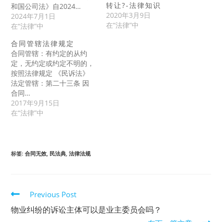
转让?-法律知识
和国公司法》自2024…
2020年3月9日
2024年7月1日
在“法律”中
在“法律”中
合同管辖法律规定
合同管辖：有约定的从约
定，无约定或约定不明的，
按照法律规定 《民诉法》
法定管辖：第二十三条 因
合同…
2017年9月15日
在“法律”中
标签
:
合同无效
,
民法典
,
法律法规
Read
Previous Post
more
物业纠纷的诉讼主体可以是业主委员会吗？
articles