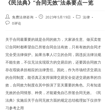
《民法典》“合同无效”法条要点一览
Post
Post
Post
免费法律咨询
2023年5月19日
法律
author:
published:
category:
Post
0评论
comments:
关于合同最重要的就是合同的效力，大家谈生意、做买卖签
订合同时都希望自己所签合同合法有效，只有有效的合同才
完全受法律保护。如果当事人订立的合同，因违反法律法规
不能生效，不仅无法实现双方的交易目的，还要因合同效力
存在瑕疵承担相应的法律责任。因此，作为市场经济交易法
的合同制度，能否真正发挥保障交易安全促进交易效率的功
效，合同效力制度在其中扮演了至关重要的角色。只有知道
无效的合同情形、种类，才能避免自己所签合同无效。《民
法典》实施后关于合同无效方面的规定总结梳理如下仅供学
习参考之用