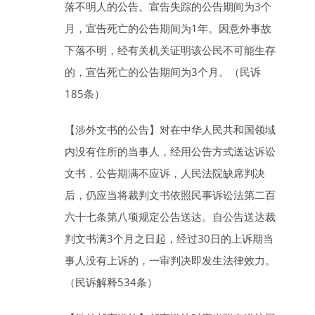
落不明人的公告。宣告失踪的公告期间为
3
个
月
，宣告死亡的公告期间为
1
年
。因意外事故
下落不明，经有关机关证明该公民不可能生存
的，宣告死亡的公告期间为
3
个月
。（民诉
185条）
【涉外文书的公告】
对在中华人民共和国领域
内没有住所的当事人，经用公告方式送达诉讼
文书，公告期满不应诉，人民法院缺席判决
后，仍应当将裁判文书依照民事诉讼法第二百
六十七条第八项规定公告送达。自公告送达裁
判文书满
3
个月
之日起，经过
30
日
的上诉期当
事人没有上诉的，一审判决即发生法律效力。
（民诉解释534条）