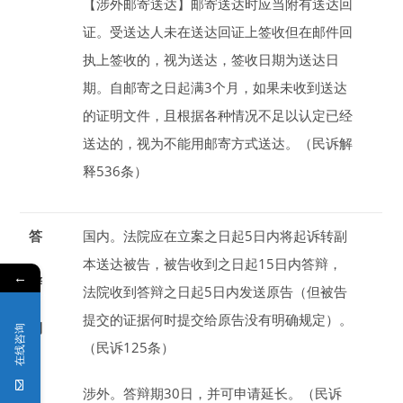
【涉外邮寄送达】
邮寄送达时应当附有送达回
证。受送达人未在送达回证上签收但在邮件回
执上签收的，视为送达，签收日期为送达日
期。自邮寄之日起满
3
个月
，如果未收到送达
的证明文件，且根据各种情况不足以认定已经
送达的，视为不能用邮寄方式送达。（民诉解
释536条）
答
国内。
法院应在立案之日起
5
日
内将起诉转副
本送达被告，被告收到之日起
15
日
内答辩，
←
辩
法院收到答辩之日起
5
日
内发送原告（但被告
提交的证据何时提交给原告没有明确规定）。
期
在线咨询
（民诉125条）
涉外。
答辩期
30
日
，并可申请延长。（民诉