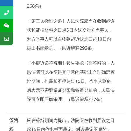
268条）
【第三人撤销之诉】
人民法院应当在收到起诉
状和证据材料之日起
5
日
内送交对方当事人，
对方当事人可以自收到起诉状之日起
10
日
内
提出书面意见。（民诉解释293条）
【小额诉讼答辩期】
被告要求书面答辩的，人
民法院可以在征得其同意的基础上合理确定答
辩期间，但最长不得超过
15
日
。当事人到庭
后表示不需要举证期限和答辩期间的，人民法
院可立即开庭审理。（民诉解释277条）
管辖
应在答辩期间内提出，法院应在收到异议之日
权
起
15
日
内作出书面裁定。对该裁定不服的，