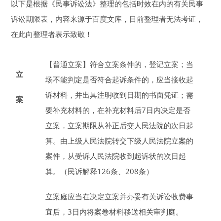
以下是根据《民事诉讼法》整理的包括时效在内的有关民事
诉讼期限表，内容来源于百度文库，目前整理者无法考证，
在此向整理者表示致敬！
【普通立案】
符合立案条件的，登记立案；当
立
场不能判定是否符合起诉条件的，应当接收起
诉材料，并出具注明收到日期的书面凭证；需
案
要补充材料的，在补充材料后
7
日
内决定是否
立案，立案期限从补正后交人民法院的
次日
起
算。由上级人民法院转交下级人民法院立案的
案件，从受诉人民法院收到起诉状的
次日
起
算。（民诉解释126条、208条）
立案庭应当在决定立案并办妥有关诉讼收费事
宜后，
3
日
内将案卷材料移送相关审判庭。