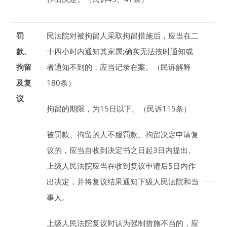
罚
民法院对被拘留人采取拘留措施后，应当在
二
款、
十四小时
内通知其家属;确实无法按时通知或
拘留
者通知不到的，应当记录在案。（民诉解释
及复
180条）
议
拘留的期限，为
15
日
以下。（民诉115条）
被罚款、拘留的人不服罚款、拘留决定申请复
议的，应当自收到决定书之日起
3
日
内提出。
上级人民法院应当在收到复议申请后
5
日
内作
出决定，并将复议结果通知下级人民法院和当
事人。
上级人民法院复议时认为强制措施不当的，应