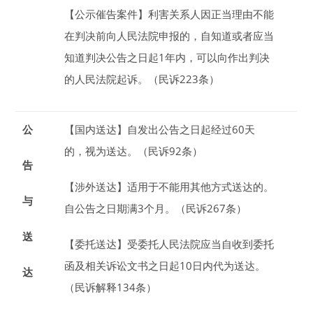
【公示催告案件】
利害关系人因正当理由不能
在判决前向人民法院申报的，自知道或者应当
知道判决公告之日起
1
年
内，可以向作出判决
的人民法院起诉。（民诉223条）
公
【国内送达】
自发出公告之日起经过60天
的，视为送达。（民诉92条）
告
【涉外送达】
适用于不能用其他方式送达的。
与
自公告之日期满
3
个月
。（民诉267条）
送
【委托送达】
受委托人民法院应当自收到委托
函及相关诉讼文书之日起
10
日
内代为送达。
达
（民诉解释134条）