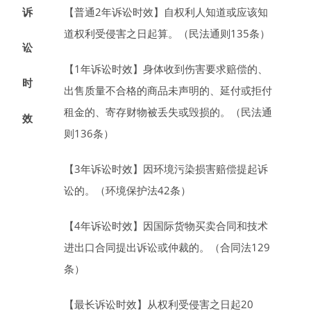
诉
【普通
2
年
诉讼时效】
自权利人知道或应该知
道权利受侵害之日起算。（
民法通则
135
条）
讼
【1年诉讼时效】
身体收到伤害要求赔偿的、
时
出售质量不合格的商品未声明的、延付或拒付
租金的、寄存财物被丢失或毁损的。（民法通
效
则136条）
【3年诉讼时效】
因环境污染损害赔偿提起诉
讼的。（环境保护法42条）
【4年诉讼时效】
因国际货物买卖合同和技术
进
出口合同
提出诉讼或仲裁的。（
合同法
129
条）
【最长诉讼时效】
从权利受侵害之日起
20