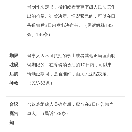
当制作决定书，撤销或者变更下级人民法院作
出的拘留、罚款决定。情况紧急的，可以在口
头通知后
3
日
内发出决定书。（民诉解释185
条、186条）
期限
当事人因不可抗拒的事由或者其他正当理由耽
耽误
误期限的，在障碍消除后的
10
日
内，可以申
后的
请顺延期限，是否准许，由人民法院决定。
补救
（民诉83条）
合议
合议庭组成人员确定后，应当在
3
日
内告知当
庭告
事人。（民诉128条）
知