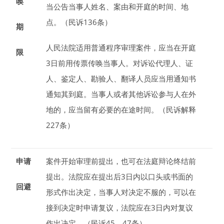
唤
当公告当事人姓名、案由和开庭的时间、地
点。（民诉136条）
期
人民法院适用普通程序审理案件，应当在开庭
限
3
日
前用传票传唤当事人。对诉讼代理人、证
人、鉴定人、勘验人、翻译人员应当用通知书
通知其到庭。当事人或者其他诉讼参与人在外
地的，应当留有必要的在途时间。（民诉解释
227条）
申请
案件开始审理前提出，也可在法庭辩论终结前
提出。法院应在提出后
3
日
内以口头或书面的
回避
形式作出决定，当事人对决定不服的，可以在
接到决定时申请复议，法院应在
3
日
内对复议
作出决定。（民诉45、47条）