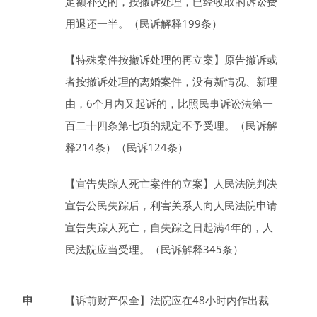
足额补交的，按撤诉处理，已经收取的诉讼费
用退还一半。（民诉解释199条）
【特殊案件按撤诉处理的再立案】
原告撤诉或
者按撤诉处理的离婚案件，没有新情况、新理
由，
6
个月
内又起诉的，比照民事诉讼法第一
百二十四条第七项的规定不予受理。（民诉解
释214条）（民诉124条）
【宣告失踪人死亡案件的立案】
人民法院判决
宣告公民失踪后，利害关系人向人民法院申请
宣告失踪人死亡，自失踪之日起满
4
年
的，人
民法院应当受理。（民诉解释345条）
申
【诉前财产保全】
法院应在
48
小时
内作出裁