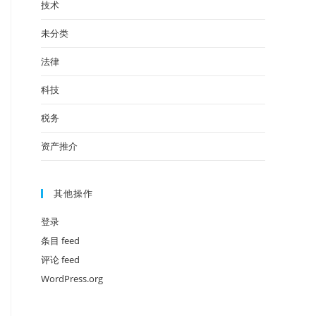
技术
未分类
法律
科技
税务
资产推介
其他操作
登录
条目 feed
评论 feed
WordPress.org