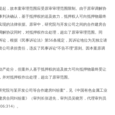
提起，故本案审理范围应受原审审理范围限制。由于原审调解协
事判决确认，基于抵押权的追及效力，抵押权人可向抵押物最终
实现的法律依据。原审中，研究院与开发公司之间的合作建房合
调解协议同时，对抵押权作出处理，超出了原审审理范围。同
诉讼，根据《民事诉讼法》第56条规定，其诉讼地位为无独立请
公司承担责任，违反了民事诉讼“不告不理”原则。因本案原调
动产处分，但案外人基于抵押权的追及效力可向抵押物最终受让
，并对抵押权作出处理，超出了原审范围。
某研究院与某开发公司等合作建房纠纷案”，见《中国有色金属工业
建房合同纠纷案》（审判长张进先，审判员吴晓芳，代理审判员
6:314）。