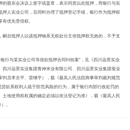
押的股东会决议上签字或盖章，表示同意以此抵押，而银行与实
抵押人实业公司，且同时办理了抵押登记手续，银行作为抵押权
享有优先受偿权。
，嗣后抵押人以该抵押物系无权处分主张抵押权无效的，不予支
“某银行与某实业公司等借款抵押合同纠纷案”，见《四川远景实业
、四川远景实业集团青神米业有限公司、四川远景实业集团蚕业
审判员李京平、雷继平），载《最高人民法院商事审判裁判规范
行违规贷款系权利人疏于防范风险的行为，属于银行内部行政处罚的
、土地使用权权属的确定必须以依法登记为准》，载《最高人民
1）。