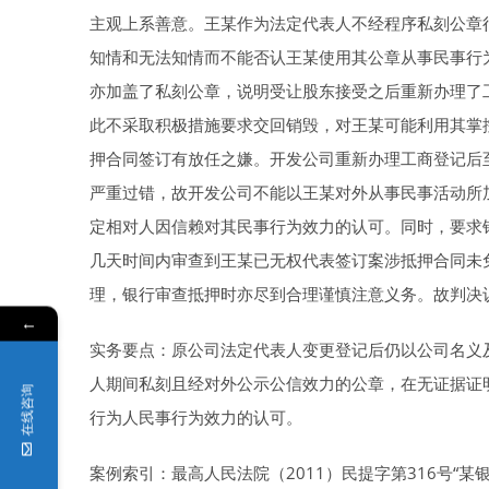
主观上系善意。王某作为法定代表人不经程序私刻公章
知情和无法知情而不能否认王某使用其公章从事民事行
亦加盖了私刻公章，说明受让股东接受之后重新办理了
此不采取积极措施要求交回销毁，对王某可能利用其掌
押合同签订有放任之嫌。开发公司重新办理工商登记后
严重过错，故开发公司不能以王某对外从事民事活动所
定相对人因信赖对其民事行为效力的认可。同时，要求
几天时间内审查到王某已无权代表签订案涉抵押合同未
理，银行审查抵押时亦尽到合理谨慎注意义务。故判决
←
实务要点：原公司法定代表人变更登记后仍以公司名义
人期间私刻且经对外公示公信效力的公章，在无证据证
在线咨询
行为人民事行为效力的认可。
案例索引：最高人民法院（2011）民提字第316号“