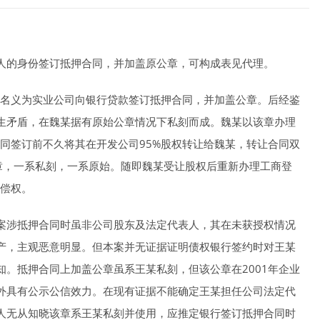
人的身份签订抵押合同，并加盖原公章，可构成表见代理。
司名义为实业公司向银行贷款签订抵押合同，并加盖公章。后经鉴
生矛盾，在魏某据有原始公章情况下私刻而成。魏某以该章办理
合同签订前不久将其在开发公司95%股权转让给魏某，转让合同双
章，一系私刻，一系原始。随即魏某受让股权后重新办理工商登
受偿权。
案涉抵押合同时虽非公司股东及法定代表人，其在未获授权情况
产，主观恶意明显。但本案并无证据证明债权银行签约时对王某
。抵押合同上加盖公章虽系王某私刻，但该公章在2001年企业
外具有公示公信效力。在现有证据不能确定王某担任公司法定代
人无从知晓该章系王某私刻并使用，应推定银行签订抵押合同时