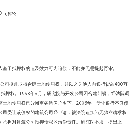
ost
0评论
omments:
人基于抵押权的追及效力可为追偿，不能亦无需提起再审。
发公司据此取得合建土地使用权，并以之为他人向银行贷款400万
有抵押权。1998年3月，研究院与开发公司因合建纠纷，经法院调
土地使用权已分摊至各购房户名下。2006年，受让银行不良债
公司受让该债权的建筑公司经申请，被法院追加为无独立请求权
司承担对建筑公司抵押债权的清偿责任。研究院不服，提出上