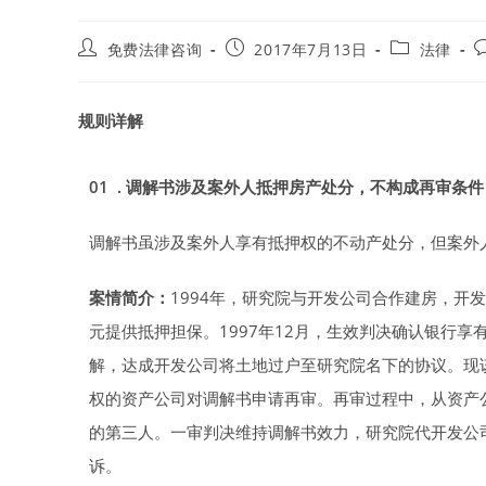
Post
Post
Post
P
免费法律咨询
2017年7月13日
法律
author:
published:
category:
c
规则详解
01 . 调解书涉及案外人抵押房产处分，不构成再审条件
调解书虽涉及案外人享有抵押权的不动产处分，但案外
案情简介：
1994年，研究院与开发公司合作建房，开
元提供抵押担保。1997年12月，生效判决确认银行享
解，达成开发公司将土地过户至研究院名下的协议。现该
权的资产公司对调解书申请再审。再审过程中，从资产
的第三人。一审判决维持调解书效力，研究院代开发公
诉。