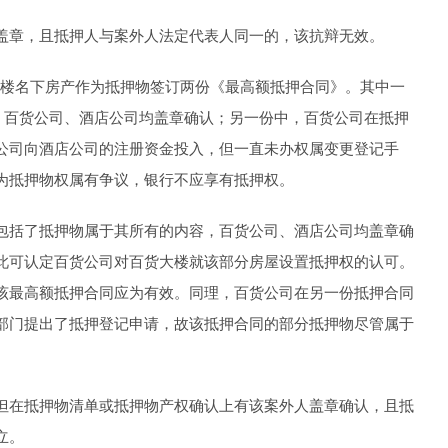
盖章，且抵押人与案外人法定代表人同一的，该抗辩无效。
大楼名下房产作为抵押物签订两份《最高额抵押合同》。其中一
，百货公司、酒店公司均盖章确认；另一份中，百货公司在抵押
公司向酒店公司的注册资金投入，但一直未办权属变更登记手
为抵押物权属有争议，银行不应享有抵押权。
包括了抵押物属于其所有的内容，百货公司、酒店公司均盖章确
此可认定百货公司对百货大楼就该部分房屋设置抵押权的认可。
该最高额抵押合同应为有效。同理，百货公司在另一份抵押合同
部门提出了抵押登记申请，故该抵押合同的部分抵押物尽管属于
但在抵押物清单或抵押物产权确认上有该案外人盖章确认，且抵
立。