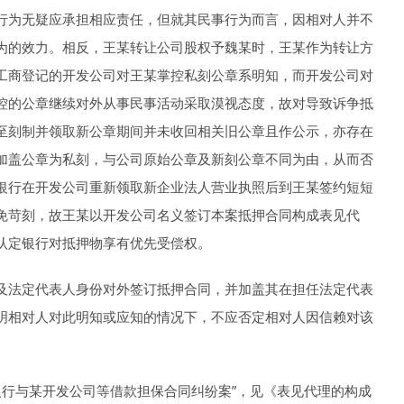
行为无疑应承担相应责任，但就其民事行为而言，因相对人并不
为的效力。相反，王某转让公司股权予魏某时，王某作为转让方
工商登记的开发公司对王某掌控私刻公章系明知，而开发公司对
控的公章继续对外从事民事活动采取漠视态度，故对导致诉争抵
至刻制并领取新公章期间并未收回相关旧公章且作公示，亦存在
加盖公章为私刻，与公司原始公章及新刻公章不同为由，从而否
银行在开发公司重新领取新企业法人营业执照后到王某签约短短
免苛刻，故王某以开发公司名义签订本案抵押合同构成表见代
认定银行对抵押物享有优先受偿权。
及法定代表人身份对外签订抵押合同，并加盖其在担任法定代表
明相对人对此明知或应知的情况下，不应否定相对人因信赖对该
某银行与某开发公司等借款担保合同纠纷案”，见《表见代理的构成