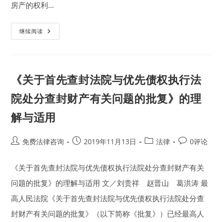
房产的权利…
借
继续阅读
名
买
房
可
以
排
《关于首先查封法院与优先债权执行法
除
强
制
院处分查封财产有关问题的批复》的理
执
行-
解与适用
《九
民
会
议
Post
Post
Post
Post
免费法律咨询
2019年11月13日
法律
0评论
纪
要》
author:
published:
category:
comments:
最
新
《关于首先查封法院与优先债权执行法院处分查封财产有关
审
判
问题的批复》的理解与适用 文／刘贵祥 赵晋山 葛洪涛 最
精
神
解
高人民法院《关于首先查封法院与优先债权执行法院处分查
读
系
封财产有关问题的批复》（以下简称《批复》）已经最高人
列