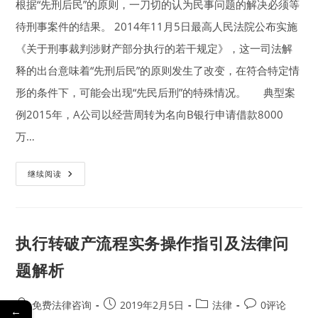
根据“先刑后民”的原则，一刀切的认为民事问题的解决必须等
财
产
有
待刑事案件的结果。 2014年11月5日最高人民法院公布实施
关
问
《关于刑事裁判涉财产部分执行的若干规定》，这一司法解
题
的
释的出台意味着“先刑后民”的原则发生了改变，在符合特定情
批
复》
形的条件下，可能会出现“先民后刑”的特殊情况。 典型案
的
理
解
例2015年，A公司以经营周转为名向B银行申请借款8000
与
适
万…
用
【刑
继续阅读
民
交
叉】
抵
押
物
执行转破产流程实务操作指引及法律问
被
刑
事
题解析
查
封，
债
权
Post
Post
Post
Post
免费法律咨询
2019年2月5日
法律
0评论
←
人