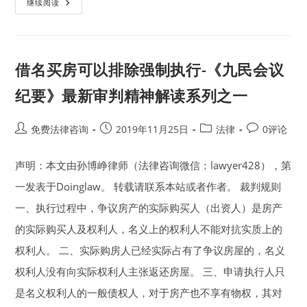
最
继续阅读
高
法：
不
经
拍
卖.
借名买房可以排除强制执行-《九民会议
变
卖
程
纪要》最新审判精神解读系列之一
序
直
接
裁
Post
Post
Post
Post
免费法律咨询
2019年11月25日
法律
0评论
定
author:
published:
category:
comments:
以
物
声明：本文由孙博峥律师（法律咨询微信：lawyer428），第
抵
债
的
一发表于Doinglaw。 转载请联系本站或者作者。 裁判规则
法
定
一、执行过程中，争议房产的实际购买人（出资人）是房产
要
件
的实际购买人及权利人，名义上的权利人不能对抗实质上的
(附
详
权利人。 二、实际购房人已经实际占有了争议房屋的，名义
细
说
权利人没有向实际权利人主张返还房屋。 三、申请执行人只
明)
是名义权利人的一般债权人，对于房产也不享有物权，其对