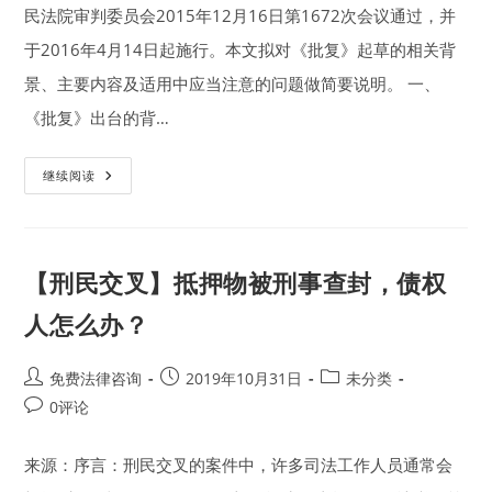
之
民法院审判委员会2015年12月16日第1672次会议通过，并
一
于2016年4月14日起施行。本文拟对《批复》起草的相关背
景、主要内容及适用中应当注意的问题做简要说明。 一、
《批复》出台的背…
《关
继续阅读
于
首
先
查
封
法
【刑民交叉】抵押物被刑事查封，债权
院
与
优
人怎么办？
先
债
权
执
Post
Post
Post
免费法律咨询
2019年10月31日
未分类
行
author:
published:
category:
Post
法
0评论
院
comments:
处
分
来源：序言：刑民交叉的案件中，许多司法工作人员通常会
查
封