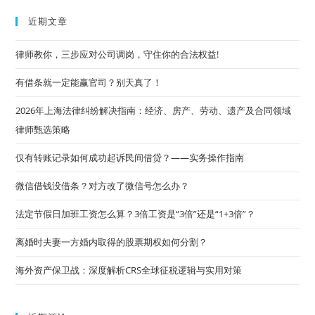
指
to
引
近期文章
及
clo
法
律
the
律师教你，三步应对公司调岗，守住你的合法权益!
问
题
sea
解
有借条就一定能赢官司？别天真了！
析
pan
2026年上海法律纠纷解决指南：经济、房产、劳动、遗产及合同领域
律师甄选策略
仅有转账记录如何成功起诉民间借贷？——实务操作指南
微信借钱没借条？对方改了微信号怎么办？
法定节假日加班工资怎么算？3倍工资是“3倍”还是“1+3倍”？
离婚时夫妻一方婚内取得的股票期权如何分割？
海外资产保卫战：深度解析CRS全球征税逻辑与实用对策