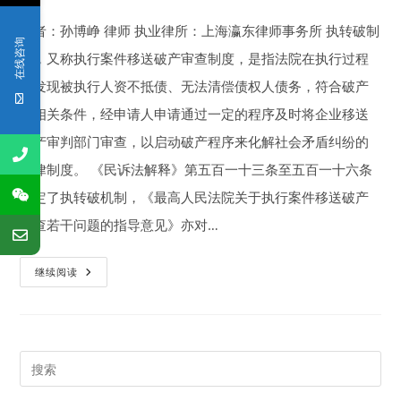
author:
published:
category:
comments:
怎
么
作者：孙博峥 律师 执业律所：上海瀛东律师事务所 执转破制
办？
在线咨询
度，又称执行案件移送破产审查制度，是指法院在执行过程
中发现被执行人资不抵债、无法清偿债权人债务，符合破产
的相关条件，经申请人申请通过一定的程序及时将企业移送
破产审判部门审查，以启动破产程序来化解社会矛盾纠纷的
法律制度。 《民诉法解释》第五百一十三条至五百一十六条
规定了执转破机制，《最高人民法院关于执行案件移送破产
审查若干问题的指导意见》亦对…
执
继续阅读
行
转
破
产
流
程
实
Pre
务
操
Es
作