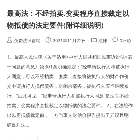
何
对
被
最高法：不经拍卖.变卖程序直接裁定以
执
行
人
物抵债的法定要件(附详细说明)
持
有
的
上
Post
Post
Post
Post
免费法律咨询
2021年11月22日
法律
0评论
市
author:
published:
category:
comments:
公
司
1、最高人民法院《关于适用<中华人民共和国民事诉讼法>若
股
票
进
干问题的意见》第301条明确规定：“经申请执行人和被执行
行
查
人同意，可以不经拍卖、变卖，直接将被执行人的财产作价
询、
冻
交申请执行人抵偿债务，对剩余债务，被执行人应当继续履
结
及
行。”由此可见，“经申请执行人和被执行人同意”是法院不经
处
置！
拍卖、变卖程序直接裁定以物抵债的法定要件。 2、在法院作
出以房抵债裁定前，一方当事人对估价报告提出了异议且明
确反对法…