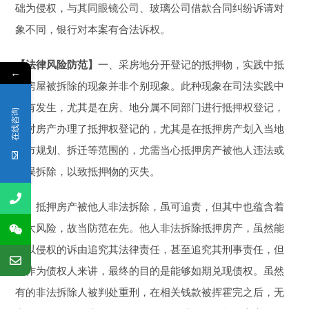
础为侵权，与其同眼镜公司、玻璃公司借款合同纠纷诉请对
象不同，银行对本案有合法诉权。
【法律风险防范】
一、采房地分开登记的抵押物，实践中抵
←
押房屋被拆除的现象并非个别现象。此种现象在司法实践中
时有发生，尤其是在房、地分属不同部门进行抵押权登记，
在线咨询
仅对房产办理了抵押权登记的，尤其是在抵押房产划入当地
城市规划、拆迁等范围的，尤需当心抵押房产被他人违法或
错误拆除，以致抵押物的灭失。
二、抵押房产被他人非法拆除，虽可追责，但其中也蕴含着
重大风险，故当防范在先。他人非法拆除抵押房产，虽然能
够以侵权的诉由追究其法律责任，甚至追究其刑事责任，但
是作为债权人来讲，最终的目的是能够如期兑现债权。虽然
有的非法拆除人被判处重刑，在相关钱款被挥霍完之后，无