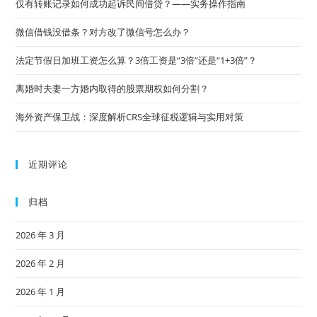
仅有转账记录如何成功起诉民间借贷？——实务操作指南
微信借钱没借条？对方改了微信号怎么办？
法定节假日加班工资怎么算？3倍工资是“3倍”还是“1+3倍”？
离婚时夫妻一方婚内取得的股票期权如何分割？
海外资产保卫战：深度解析CRS全球征税逻辑与实用对策
近期评论
归档
2026 年 3 月
2026 年 2 月
2026 年 1 月