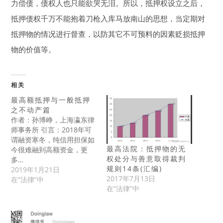
力偿债，债权人也只能欲哭无泪。所以，抵押权设立之后，
抵押债权千万不能抱着刀枪入库马放南山的思想，当定期对
抵押物的情况进行督查，以防其它不可预料的因素贬损抵押
物的价值等。
相关
最高额抵押与一般抵押
之不动产篇
作者：孙博峥，上海瀛东律
师事务所 引言：2018年可
谓融资寒冬，纯信用担保如
最高法院：抵押物的无
今很难融到高额资金，更
权处分与善意取得裁判
多…
规则14条(汇编)
2019年1月21日
2017年7月13日
在“法律”中
在“法律”中