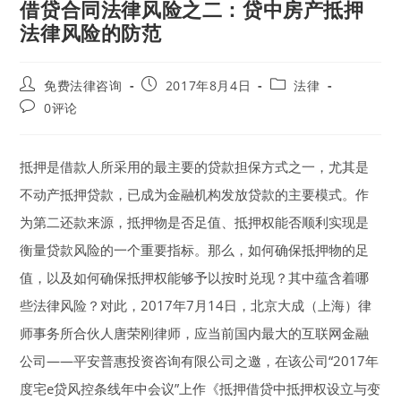
借贷合同法律风险之二：贷中房产抵押
法律风险的防范
Post
Post
Post
免费法律咨询
2017年8月4日
法律
author:
published:
category:
Post
0评论
comments:
抵押是借款人所采用的最主要的贷款担保方式之一，尤其是
不动产抵押贷款，已成为金融机构发放贷款的主要模式。作
为第二还款来源，抵押物是否足值、抵押权能否顺利实现是
衡量贷款风险的一个重要指标。那么，如何确保抵押物的足
值，以及如何确保抵押权能够予以按时兑现？其中蕴含着哪
些法律风险？对此，2017年7月14日，北京大成（上海）律
师事务所合伙人唐荣刚律师，应当前国内最大的互联网金融
公司——平安普惠投资咨询有限公司之邀，在该公司“2017年
度宅e贷风控条线年中会议”上作《抵押借贷中抵押权设立与变