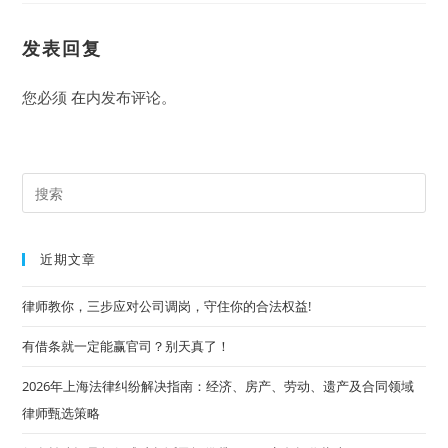
发表回复
您必须
在
内发布评论。
Pre
Es
to
近期文章
clo
the
律师教你，三步应对公司调岗，守住你的合法权益!
sea
有借条就一定能赢官司？别天真了！
pan
2026年上海法律纠纷解决指南：经济、房产、劳动、遗产及合同领域
律师甄选策略