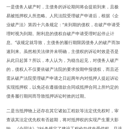
一是债务人破产时，主债务的诉讼期间将会提前到来，且极
易被抵押权人所忽略。人民法院受理破产申请后，根据《企
业破产法》第四十六条规定：“未到期的债权，在破产申请受
理时视为到期。附利息的债权自破产申请受理时起停止计
息。”该规定就导致，主债务的履行期限因债务人的破产而加
速到来。虽然相关法律并未明确，主债权的诉讼时效是否是
从此日起算？所以，本人认为，为稳当起见，对债务人破产
的，债权人不仅要依破产法院的要求按期申报债权，而且还
需从破产法院受理破产申请之日起两年内对抵押人提起诉讼
实现抵押权，以免还在遵循借款合同或抵押合同上所约定的
债务履行期间而导致抵押诉讼时效的过期。
二是当抵押物上还存在其它诸如工程款等法定优先权时，审
查该其法定优先权有否超期，将对抵押权的实现产生重大影
响。《合同法》286条规定了建设工程价款优先受偿权，且该