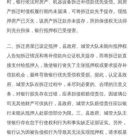
时，银行依法对房产、机器设备拆迁补偿款优先受偿。因房
产拆迁时债权履行期尚未届满，可将拆迁款先予提存。现抵
押房产已灭失，该房产拆迁款亦未提存，所担保债权无法得
到充分担保，银行抵押权已受侵害。
二、拆迁房屋已设定抵押，县政府、城管大队未能向抵押权
人告知拆迁情况和将补偿款向公证机关提存，而将拆迁款直
接支付给抵押人，致使银行丧失了主张抵押权或要求提存补
偿款机会，最终导致银行优先受偿权受损。据此，认定县政
府、城管大队在拆迁过程中，未尽到必要的、合理的注意义
务，对银行损失存在过错，应承担侵权赔偿责任。因玻璃公
司无其他财产可供执行，县政府、城管大队赔偿责任应以银
行未能从抵押人处获偿部分为限。三、县政府、城管大队主
张银行存在怠于行使权利行为和事实缺乏证据证实。另外，
银行认为因被告侵权行为导致其无法实现抵押权，请求权基