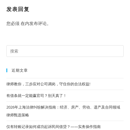
发表回复
您必须
在
内发布评论。
Pre
Es
to
近期文章
clo
the
律师教你，三步应对公司调岗，守住你的合法权益!
sea
有借条就一定能赢官司？别天真了！
pan
2026年上海法律纠纷解决指南：经济、房产、劳动、遗产及合同领域
律师甄选策略
仅有转账记录如何成功起诉民间借贷？——实务操作指南