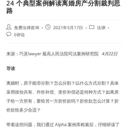
24 个典型案例解读离婚房产分割裁判思
路
Post
Post
Post
免费法律咨询
2021年5月17日
法律
author:
published:
category:
Post
0评论
comments:
来源：
巧灵lawyer
最高人民法院司法案例研究院
4月22日
导读
离婚时，房子能否分割？怎么分割？以什么方式分割？具体
采用按份共有、作价补偿、变价补偿还是何种方式？如果房
子给一方所有，要给另一方折价款吗？折价款怎么计算？折
价款给多少合适？
带着这些问题，我们通过 Alpha 案例库检索后，仔细研读了